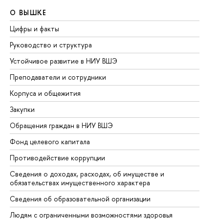
О ВЫШКЕ
О
Цифры и факты
Ли
Руководство и структура
До
Устойчивое развитие в НИУ ВШЭ
Ол
Преподаватели и сотрудники
Пр
Корпуса и общежития
Вы
Закупки
Пр
Обращения граждан в НИУ ВШЭ
Ас
Фонд целевого капитала
До
Противодействие коррупции
Це
Сведения о доходах, расходах, об имуществе и
Би
обязательствах имущественного характера
Об
Сведения об образовательной организации
Об
Людям с ограниченными возможностями здоровья