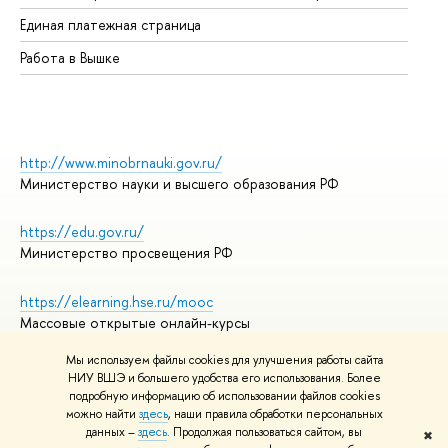
Единая платежная страница
Работа в Вышке
http://www.minobrnauki.gov.ru/
Министерство науки и высшего образования РФ
https://edu.gov.ru/
Министерство просвещения РФ
https://elearning.hse.ru/mooc
Массовые открытые онлайн-курсы
Мы используем файлы cookies для улучшения работы сайта
НИУ ВШЭ и большего удобства его использования. Более
подробную информацию об использовании файлов cookies
© НИУ ВШЭ 1993–2026
Адреса и контакты
можно найти
здесь
, наши правила обработки персональных
Условия использования материалов
данных –
здесь
. Продолжая пользоваться сайтом, вы
✖