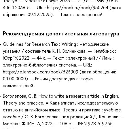
Трегуб. — Москва : КноРус, 2023. — 219 с. — ISBN 978-5-
406-12038-5. — URL: https://book.ru/book/950264 (дата
обращения: 09.12.2025). — Текст : электронный.
Рекомендуемая дополнительная литература
Guidelines for Research Text Writing : методические
указания / составитель К. Н. Волченкова. — Челябинск :
ЮУрГУ, 2022. — 44 с. — Текст : электронный // Лань :
электронно-библиотечная система. — URL:
https://e.lanbook.com/book/323909 (дата обращения:
00.00.0000). — Режим доступа: для авториз.
пользователей.
Боголепова, С. В. How to write a research article in English.
Theory and practice. = Как написать исследовательскую
статью на английском языке. Теория и практика : учебное
пособие / С. В. Боголепова , под редакцией Д. Коннолли. —
Москва : ФЛИНТА, 2022. — 108 с. — ISBN 978-5-9765-