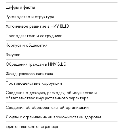
Цифры и факты
Ли
Руководство и структура
До
Устойчивое развитие в НИУ ВШЭ
Ол
Преподаватели и сотрудники
Пр
Корпуса и общежития
Вы
Закупки
Пр
Обращения граждан в НИУ ВШЭ
Ас
Фонд целевого капитала
До
Противодействие коррупции
Це
Сведения о доходах, расходах, об имуществе и
Би
обязательствах имущественного характера
Об
Сведения об образовательной организации
Об
Людям с ограниченными возможностями здоровья
Единая платежная страница