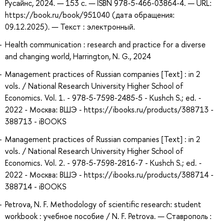
Русайнс, 2024. — 153 с. — ISBN 978-5-466-03864-4. — URL:
https://book.ru/book/951040 (дата обращения:
09.12.2025). — Текст : электронный.
Health communication : research and practice for a diverse
and changing world, Harrington, N. G., 2024
Management practices of Russian companies [Text] : in 2
vols. / National Research University Higher School of
Economics. Vol. 1. - 978-5-7598-2485-5 - Kushch S.; ed. -
2022 - Москва: ВШЭ - https://ibooks.ru/products/388713 -
388713 - iBOOKS
Management practices of Russian companies [Text] : in 2
vols. / National Research University Higher School of
Economics. Vol. 2. - 978-5-7598-2816-7 - Kushch S.; ed. -
2022 - Москва: ВШЭ - https://ibooks.ru/products/388714 -
388714 - iBOOKS
Petrova, N. F. Methodology of scientific research: student
workbook : учебное пособие / N. F. Petrova. — Ставрополь :