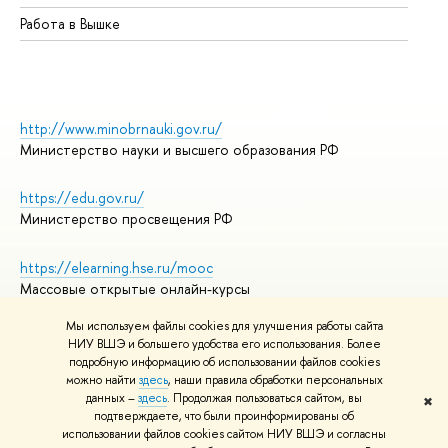
Работа в Вышке
http://www.minobrnauki.gov.ru/
Министерство науки и высшего образования РФ
https://edu.gov.ru/
Министерство просвещения РФ
https://elearning.hse.ru/mooc
Массовые открытые онлайн-курсы
Мы используем файлы cookies для улучшения работы сайта
НИУ ВШЭ и большего удобства его использования. Более
подробную информацию об использовании файлов cookies
© НИУ ВШЭ 1993–2026
Адреса и контакты
можно найти
здесь
, наши правила обработки персональных
Условия использования материалов
данных –
здесь
. Продолжая пользоваться сайтом, вы
✖
подтверждаете, что были проинформированы об
Политика конфиденциальности
использовании файлов cookies сайтом НИУ ВШЭ и согласны
Правила применения рекомендательных технологий в НИУ ВШЭ