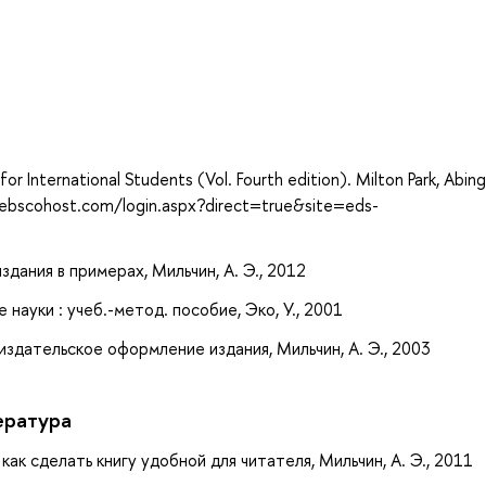
а
or International Students (Vol. Fourth edition). Milton Park, Abin
.ebscohost.com/login.aspx?direct=true&site=eds-
издания в примерах, Мильчин, А. Э., 2012
науки : учеб.-метод. пособие, Эко, У., 2001
издательское оформление издания, Мильчин, А. Э., 2003
ература
как сделать книгу удобной для читателя, Мильчин, А. Э., 2011