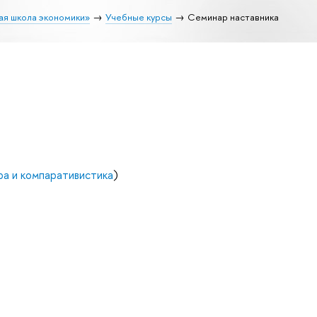
ая школа экономики»
Учебные курсы
Семинар наставника
ра и компаративистика
)