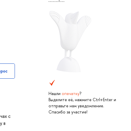
прос
Нашли
опечатку
?
Выделите её, нажмите Ctrl+Enter и
отправьте нам уведомление.
Спасибо за участие!
чах с
у в