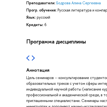
Преподаватели:
Бодрова Алина Сергеевна
Прогр. обучения:
Русская литература и компа
Язык:
русский
Кредиты:
6
Программа дисциплины
Аннотация
Цель семинаров -- консультирование студенто
образовательных треков с учетом сферы инте
индивидуальной научной работы (написание ку
профессиональной и академической среде, в т
приглашенными специалистами. Семинары наста
минигруппах и дополняют научно-исследовате