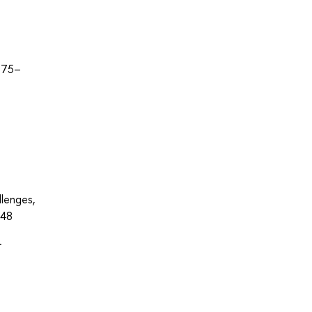
о
 175–
lenges,
048
.