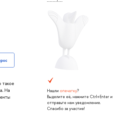
прос
о такое
а. На
Нашли
опечатку
?
Выделите её, нажмите Ctrl+Enter и
денты
отправьте нам уведомление.
Спасибо за участие!