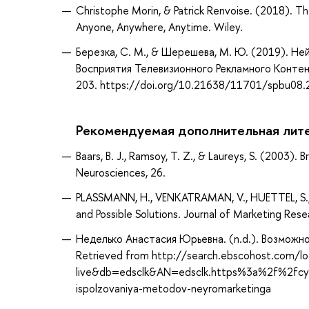
Christophe Morin, & Patrick Renvoise. (2018). 
Anyone, Anywhere, Anytime. Wiley.
Березка, С. М., & Шерешева, М. Ю. (2019). 
Восприятия Телевизионного Рекламного Контента
203. https://doi.org/10.21638/11701/spbu08.
Рекомендуемая дополнительная лит
Baars, B. J., Ramsoy, T. Z., & Laureys, S. (2003). 
Neurosciences, 26.
PLASSMANN, H., VENKATRAMAN, V., HUETTEL, S., 
and Possible Solutions. Journal of Marketing Re
Неделько Анастасия Юрьевна. (n.d.). Возмож
Retrieved from http://search.ebscohost.com/lo
live&db=edsclk&AN=edsclk.https%3a%2f%2fcybe
ispolzovaniya-metodov-neyromarketinga