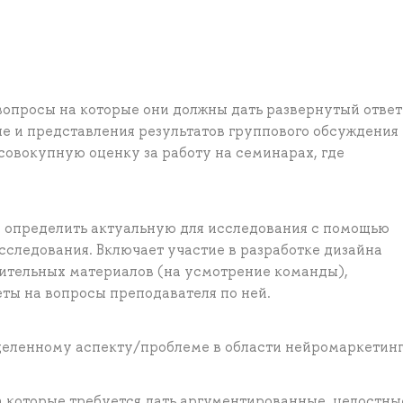
вопросы на которые они должны дать развернутый ответ
ппе и представления результатов группового обсуждения
совокупную оценку за работу на семинарах, где
о определить актуальную для исследования с помощью
исследования. Включает участие в разработке дизайна
нительных материалов (на усмотрение команды),
ты на вопросы преподавателя по ней.
деленному аспекту/проблеме в области нейромаркетин
а которые требуется дать аргументированные, целостны