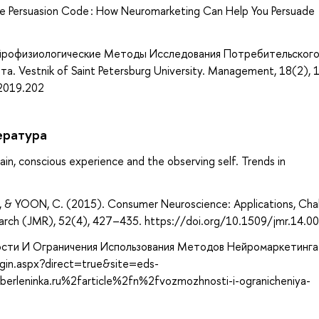
The Persuasion Code : How Neuromarketing Can Help You Persuade
Нейрофизиологические Методы Исследования Потребительског
. Vestnik of Saint Petersburg University. Management, 18(2),
2019.202
ература
Brain, conscious experience and the observing self. Trends in
& YOON, C. (2015). Consumer Neuroscience: Applications, Chal
search (JMR), 52(4), 427–435. https://doi.org/10.1509/jmr.14.0
ности И Ограничения Использования Методов Нейромаркетинга
gin.aspx?direct=true&site=eds-
rleninka.ru%2farticle%2fn%2fvozmozhnosti-i-ogranicheniya-