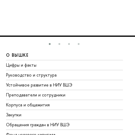
О ВЫШКЕ
О
Цифры и факты
Ли
Руководство и структура
До
Устойчивое развитие в НИУ ВШЭ
Ол
Преподаватели и сотрудники
Пр
Корпуса и общежития
Вы
Закупки
Пр
Обращения граждан в НИУ ВШЭ
Ас
Фонд целевого капитала
До