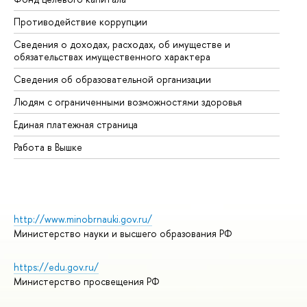
Противодействие коррупции
Це
Сведения о доходах, расходах, об имуществе и
Би
обязательствах имущественного характера
Об
Сведения об образовательной организации
Об
Людям с ограниченными возможностями здоровья
Единая платежная страница
Работа в Вышке
http://www.minobrnauki.gov.ru/
Министерство науки и высшего образования РФ
https://edu.gov.ru/
Министерство просвещения РФ