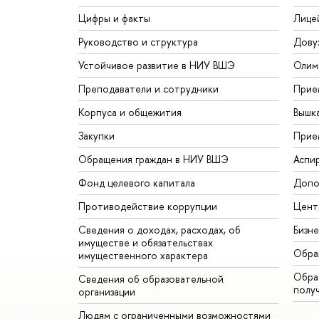
Цифры и факты
Лице
Руководство и структура
Дову
Устойчивое развитие в НИУ ВШЭ
Олим
Преподаватели и сотрудники
Прие
Корпуса и общежития
Вышк
Закупки
Прие
Обращения граждан в НИУ ВШЭ
Аспи
Фонд целевого капитала
Допо
Противодействие коррупции
Цент
Сведения о доходах, расходах, об
Бизн
имуществе и обязательствах
Обра
имущественного характера
Обрат
Сведения об образовательной
полу
организации
Людям с ограниченными возможностями