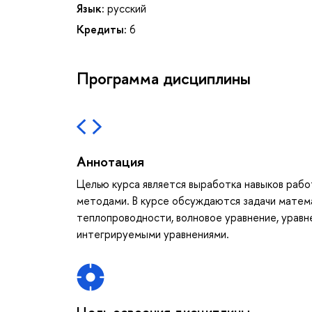
Язык:
русский
Кредиты:
6
Программа дисциплины
Аннотация
Целью курса является выработка навыков раб
методами. В курсе обсуждаются задачи матема
теплопроводности, волновое уравнение, уравн
интегрируемыми уравнениями.
Цель освоения дисциплины