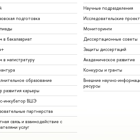
й
Научные подразделения
зовская подготовка
Исследовательские проек
пиады
Мониторинги
м в бакалавриат
Диссертационные советы
а+
Защиты диссертаций
м в магистратуру
Академическое развитие
рантура
Конкурсы и гранты
лнительное образование
Внешние научно-информац
ресурсы
р развития карьеры
ес-инкубатор ВШЭ
зовательные партнерства
ная связь и взаимодействие с
чателями услуг