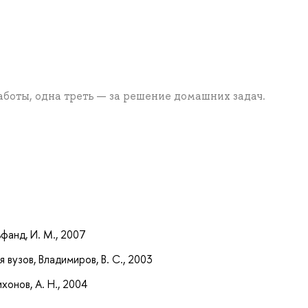
аботы, одна треть — за решение домашних задач.
а
фанд, И. М., 2007
 вузов, Владимиров, В. С., 2003
хонов, А. Н., 2004