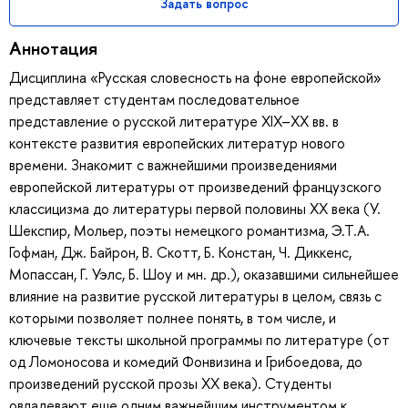
Задать вопрос
Аннотация
Дисциплина «Русская словесность на фоне европейской»
представляет студентам последовательное
представление о русской литературе XIX–XX вв. в
контексте развития европейских литератур нового
времени. Знакомит с важнейшими произведениями
европейской литературы от произведений французского
классицизма до литературы первой половины ХХ века (У.
Шекспир, Мольер, поэты немецкого романтизма, Э.Т.А.
Гофман, Дж. Байрон, В. Скотт, Б. Констан, Ч. Диккенс,
Мопассан, Г. Уэлс, Б. Шоу и мн. др.), оказавшими сильнейшее
влияние на развитие русской литературы в целом, связь с
которыми позволяет полнее понять, в том числе, и
ключевые тексты школьной программы по литературе (от
од Ломоносова и комедий Фонвизина и Грибоедова, до
произведений русской прозы ХХ века). Студенты
овладевают еще одним важнейшим инструментом к