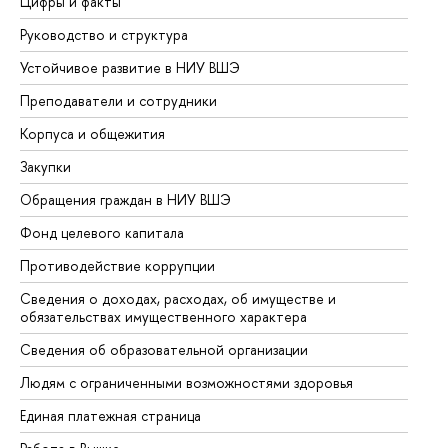
Цифры и факты
Ли
Руководство и структура
До
Устойчивое развитие в НИУ ВШЭ
Ол
Преподаватели и сотрудники
Пр
Корпуса и общежития
Вы
Закупки
Пр
Обращения граждан в НИУ ВШЭ
Ас
Фонд целевого капитала
До
Противодействие коррупции
Це
Сведения о доходах, расходах, об имуществе и
Би
обязательствах имущественного характера
Об
Сведения об образовательной организации
Об
Людям с ограниченными возможностями здоровья
Единая платежная страница