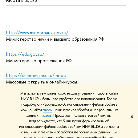
Работа в Вышке
http://www.minobrnauki.gov.ru/
Министерство науки и высшего образования РФ
https://edu.gov.ru/
Министерство просвещения РФ
https://elearning.hse.ru/mooc
Массовые открытые онлайн-курсы
Мы используем файлы cookies для улучшения работы сайта
НИУ ВШЭ и большего удобства его использования. Более
подробную информацию об использовании файлов cookies
© НИУ ВШЭ 1993–2026
Адреса и контакты
можно найти
здесь
, наши правила обработки персональных
Условия использования материалов
данных –
здесь
. Продолжая пользоваться сайтом, вы
✖
подтверждаете, что были проинформированы об
Политика конфиденциальности
использовании файлов cookies сайтом НИУ ВШЭ и согласны
Правила применения рекомендательных технологий в НИУ ВШЭ
с нашими правилами обработки персональных данных. Вы
Карта сайта
можете отключить файлы cookies в настройках Вашего