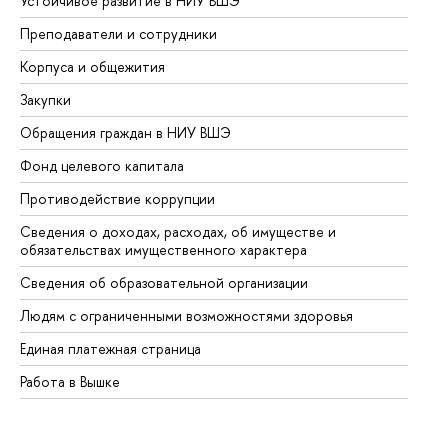
Устойчивое развитие в НИУ ВШЭ
Ол
Преподаватели и сотрудники
Пр
Корпуса и общежития
Вы
Закупки
Пр
Обращения граждан в НИУ ВШЭ
Ас
Фонд целевого капитала
До
Противодействие коррупции
Це
Сведения о доходах, расходах, об имуществе и
Би
обязательствах имущественного характера
Об
Сведения об образовательной организации
Об
Людям с ограниченными возможностями здоровья
Единая платежная страница
Работа в Вышке