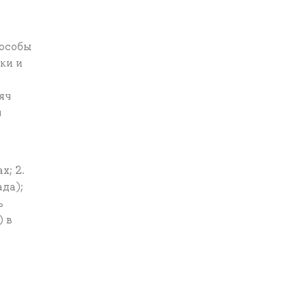
пособы
ки и
яч
ч
х; 2.
да);
ь
) в