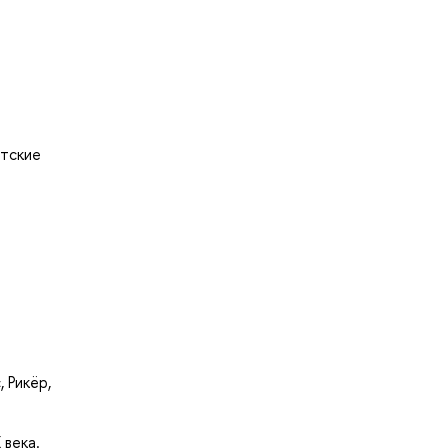
стские
 Рикёр,
 века.