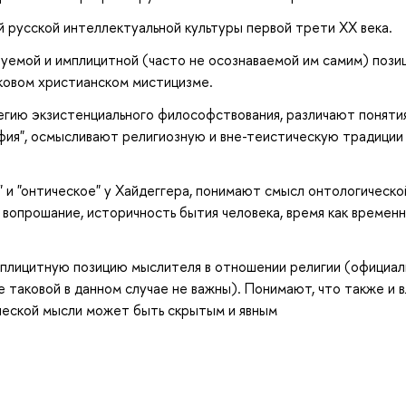
русской интеллектуальной культуры первой трети XX века.
емой и имплицитной (часто не осознаваемой им самим) пози
ковом христианском мистицизме.
гию экзистенциального философствования, различают поняти
офия", осмысливают религиозную и вне-теистическую традиции
 и "онтическое" у Хайдеггера, понимают смысл онтологическо
вопрошание, историчность бытия человека, время как временн
плицитную позицию мыслителя в отношении религии (официал
таковой в данном случае не важны). Понимают, что также и 
ческой мысли может быть скрытым и явным