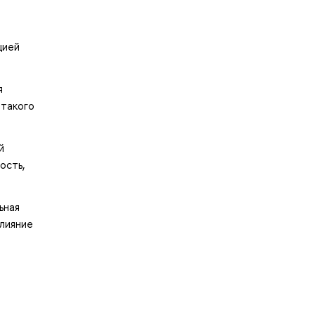
цией
я
 такого
й
ость,
ьная
влияние