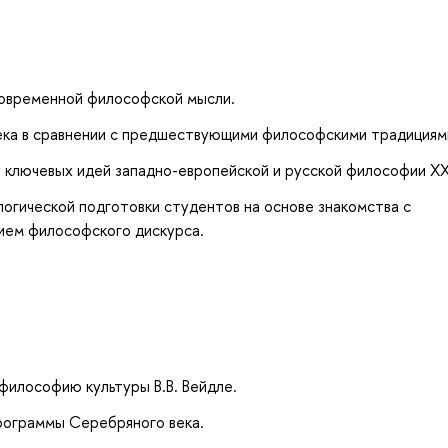
современной философской мысли.
ека в сравнении с предшествующими философскими традициям
 ключевых идей западно-европейской и русской философии ХХ
огической подготовки студентов на основе знакомства с
ием философского дискурса.
философию культуры В.В. Вейдле.
рограммы Серебряного века.