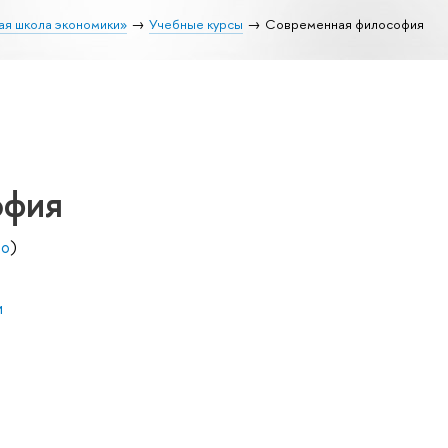
ая школа экономики»
Учебные курсы
Современная философия
офия
во
)
и