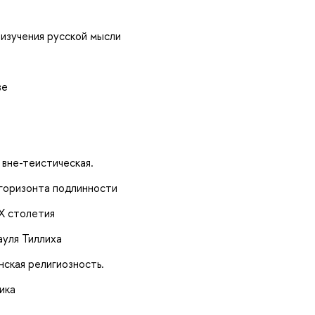
изучения русской мысли
ве
 вне-теистическая.
 горизонта подлинности
Х столетия
ауля Тиллиха
ская религиозность.
ика