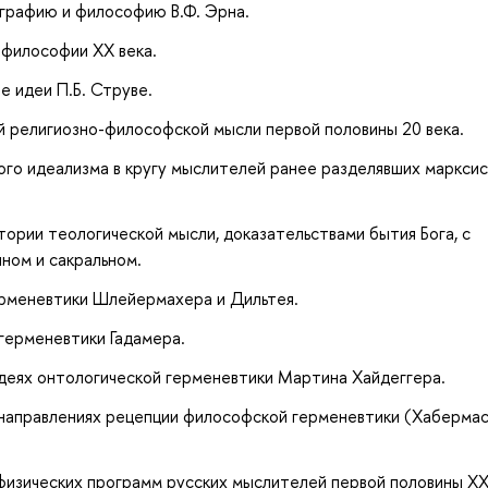
графию и философию В.Ф. Эрна.
 философии XX века.
 идеи П.Б. Струве.
й религиозно-философской мысли первой половины 20 века.
ого идеализма в кругу мыслителей ранее разделявших маркси
рии теологической мысли, доказательствами бытия Бога, с
ном и сакральном.
ерменевтики Шлейермахера и Дильтея.
герменевтики Гадамера.
еях онтологической герменевтики Мартина Хайдеггера.
аправлениях рецепции философской герменевтики (Хабермас,
изических программ русских мыслителей первой половины XX