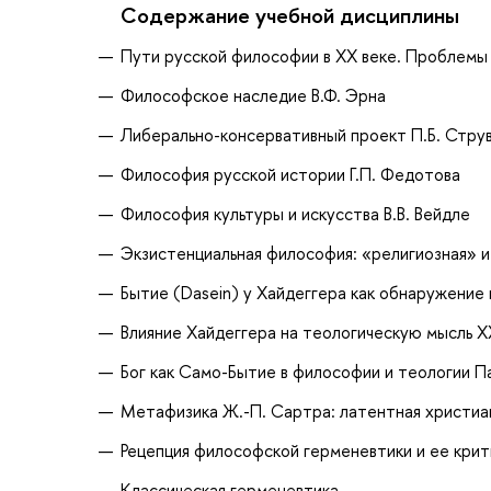
Содержание учебной дисциплины
Пути русской философии в ХХ веке. Проблемы 
Философское наследие В.Ф. Эрна
Либерально-консервативный проект П.Б. Стру
Философия русской истории Г.П. Федотова
Философия культуры и искусства В.В. Вейдле
Экзистенциальная философия: «религиозная» и
Бытие (Dasein) у Хайдеггера как обнаружение
Влияние Хайдеггера на теологическую мысль Х
Бог как Само-Бытие в философии и теологии П
Метафизика Ж.-П. Сартра: латентная христиан
Рецепция философской герменевтики и ее крит
Классическая герменевтика