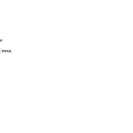
и.
 века.