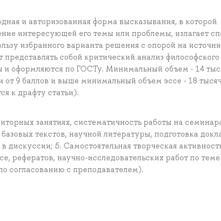
одная и авторизованная форма высказывания, в которой
ние интересующей его темы или проблемы, излагает с
льзу избранного варианта решения с опорой на источни
 представлять собой критический анализ философского
ы и оформляются по ГОСТу. Минимальный объем - 14 тыс
и от 9 баллов и выше минимальный объем эссе - 18 тыся
я к драфту статьи).
диторных занятиях, систематичность работы на семинара
базовых текстов, научной литературы, подготовка докла
е в дискуссии; 5. Самостоятельная творческая активност
е, рефератов, научно-исследовательских работ по теме
по согласованию с преподавателем).