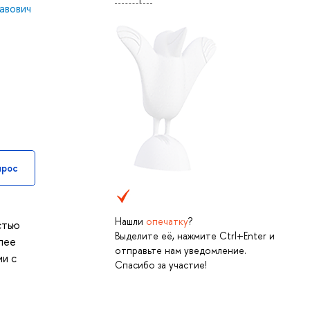
авович
прос
Нашли
опечатку
?
стью
Выделите её, нажмите Ctrl+Enter и
лее
отправьте нам уведомление.
ии с
Спасибо за участие!