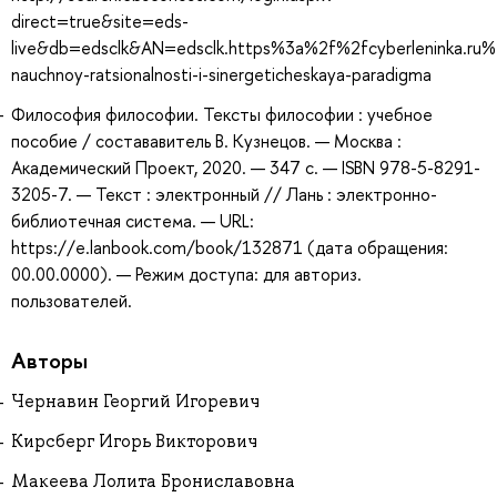
direct=true&site=eds-
live&db=edsclk&AN=edsclk.https%3a%2f%2fcyberleninka.ru%
nauchnoy-ratsionalnosti-i-sinergeticheskaya-paradigma
Философия философии. Тексты философии : учебное
пособие / состававитель В. Кузнецов. — Москва :
Академический Проект, 2020. — 347 с. — ISBN 978-5-8291-
3205-7. — Текст : электронный // Лань : электронно-
библиотечная система. — URL:
https://e.lanbook.com/book/132871 (дата обращения:
00.00.0000). — Режим доступа: для авториз.
пользователей.
Авторы
Чернавин Георгий Игоревич
Кирсберг Игорь Викторович
Макеева Лолита Брониславовна