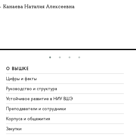
Канаева Наталия Алексеевна
О ВЫШКЕ
О
Цифры и факты
Ли
Руководство и структура
До
Устойчивое развитие в НИУ ВШЭ
Ол
Преподаватели и сотрудники
Пр
Корпуса и общежития
Вы
Закупки
Пр