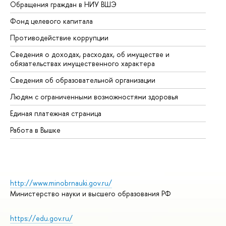
Обращения граждан в НИУ ВШЭ
Ас
Фонд целевого капитала
До
Противодействие коррупции
Це
Сведения о доходах, расходах, об имуществе и
Би
обязательствах имущественного характера
Об
Сведения об образовательной организации
Об
Людям с ограниченными возможностями здоровья
Единая платежная страница
Работа в Вышке
http://www.minobrnauki.gov.ru/
Министерство науки и высшего образования РФ
https://edu.gov.ru/