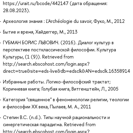
https://urait.ru/bcode/442147 (дата обращения:
28.08.2023).
Археология знания : L'Archéologie du savoir, Фуко, М., 2012
Бытие и время, Хайдеггер, М., 2013
ГУБМАН БОРИС ЛЬВОВИЧ. (2016). Диалог культур в
перспективе постклассической философии. Культура
Культуры, (1 (9)). Retrieved from
http://search.ebscohost.com/login.aspx?
direct=true&site=eds-live&db=edsclk&AN=edsclk.16358914
Избранные работы. Логико-философский трактат;
Коричневая книга; Голубая книга, Витгенштейн, Л., 2005
Категория "священное" в феноменологии религии, теологии
и философии XX века, Пылаев, М. А., 2011
Степин В.С. (n.d.). Типы научной рациональности и
синергетическая парадигма. Retrieved from
http://search.ebscohost.com/login.aspx?