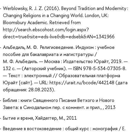
Werblowsky, R. J. Z. (2016). Beyond Tradition and Modernity :
Changing Religions in a Changing World. London, UK:
Bloomsbury Academic. Retrieved from
http://search.ebscohost.com/login.aspx?
direct=true&site=eds-live&db=edsebk&AN=1341966
Альбедиль, М. Ф. Религиоведение. Индуизм : учебное
пособие для бакалавриата и магистратуры /
М. Ф. Альбедиль. — Москва : Издательство Юрайт, 2019. —
132 с. — (Авторский учебник). — ISBN 978-5-534-07305-8.
— Текст : электронный // Образовательная платформа
Юрайт [сайт]. — URL: https://urait.ru/bcode/442148 (дата
обращения: 28.08.2023).
Библия : книги Священного Писания Ветхого и Нового
Завета: в Синодальном пер. с коммент. и прил., , 2013
Бытие и время, Хайдеггер, М., 2011
Введение в востоковедение : общий курс : монография / Е.