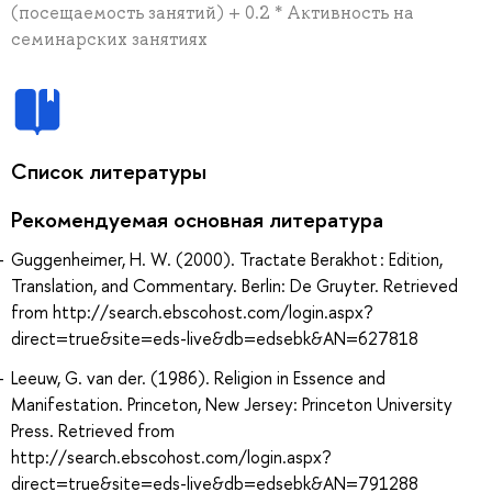
(посещаемость занятий) + 0.2 * Активность на
семинарских занятиях
Список литературы
Рекомендуемая основная литература
Guggenheimer, H. W. (2000). Tractate Berakhot : Edition,
Translation, and Commentary. Berlin: De Gruyter. Retrieved
from http://search.ebscohost.com/login.aspx?
direct=true&site=eds-live&db=edsebk&AN=627818
Leeuw, G. van der. (1986). Religion in Essence and
Manifestation. Princeton, New Jersey: Princeton University
Press. Retrieved from
http://search.ebscohost.com/login.aspx?
direct=true&site=eds-live&db=edsebk&AN=791288