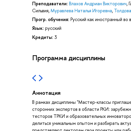
Преподаватели:
Влахов Андриан Викторович
,
Г
Сильвия
,
Муравлева Наталья Игоревна
,
Толдов
Прогр. обучения:
Русский как иностранный во 
Язык:
русский
Кредиты:
3
Программа дисциплины
Аннотация
В рамках дисциплины "Мастер-классы приглаш
сторонних экспертов в области РКИ: зарубежн
тесторов ТРКИ и образовательных инноваторо
делиться уникальным опытом и разбирать акту
представляют лекторам свои проекты или рабо