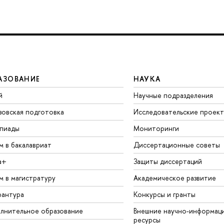
АЗОВАНИЕ
НАУКА
й
Научные подразделения
зовская подготовка
Исследовательские проек
пиады
Мониторинги
м в бакалавриат
Диссертационные советы
а+
Защиты диссертаций
м в магистратуру
Академическое развитие
рантура
Конкурсы и гранты
лнительное образование
Внешние научно-информац
ресурсы