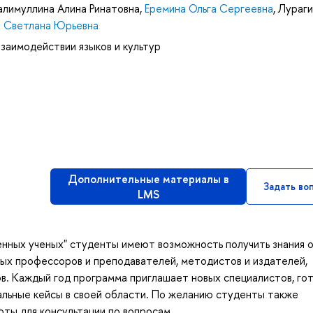
алимуллина Алина Ринатовна
,
Еремина Ольга Сергеевна
,
Лураги
а Светлана Юрьевна
взаимодействии языков и культур
Дополнительные материалы в
Задать во
LMS
енных ученых" студенты имеют возможность получить знания 
ых профессоров и преподавателей, методистов и издателей,
в. Каждый год программа приглашает новых специалистов, го
альные кейсы в своей области. По желанию студенты также
ты для консультации по вопросам.