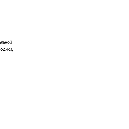
альной
одики,