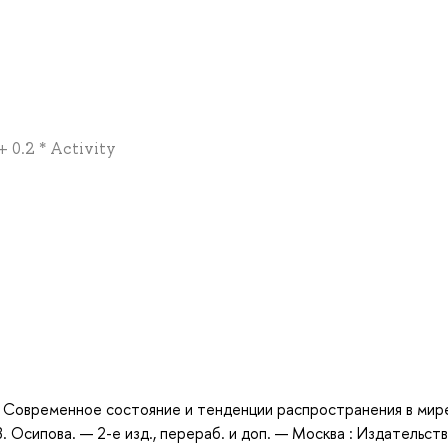
 0.2 * Activity
а
к. Современное состояние и тенденции распространения в мире
В. Осипова. — 2-е изд., перераб. и доп. — Москва : Издательст