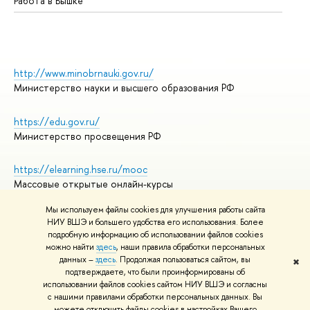
Работа в Вышке
http://www.minobrnauki.gov.ru/
Министерство науки и высшего образования РФ
https://edu.gov.ru/
Министерство просвещения РФ
https://elearning.hse.ru/mooc
Массовые открытые онлайн-курсы
Мы используем файлы cookies для улучшения работы сайта
НИУ ВШЭ и большего удобства его использования. Более
подробную информацию об использовании файлов cookies
© НИУ ВШЭ 1993–2026
Адреса и контакты
можно найти
здесь
, наши правила обработки персональных
Условия использования материалов
данных –
здесь
. Продолжая пользоваться сайтом, вы
✖
подтверждаете, что были проинформированы об
Политика конфиденциальности
использовании файлов cookies сайтом НИУ ВШЭ и согласны
Правила применения рекомендательных технологий в НИУ ВШЭ
с нашими правилами обработки персональных данных. Вы
Карта сайта
можете отключить файлы cookies в настройках Вашего