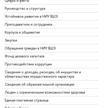
Цифры и факты
Ли
Руководство и структура
До
Устойчивое развитие в НИУ ВШЭ
Ол
Преподаватели и сотрудники
Пр
Корпуса и общежития
Вы
Закупки
Пр
Обращения граждан в НИУ ВШЭ
Ас
Фонд целевого капитала
До
Противодействие коррупции
Це
Сведения о доходах, расходах, об имуществе и
Би
обязательствах имущественного характера
Об
Сведения об образовательной организации
Об
Людям с ограниченными возможностями здоровья
Единая платежная страница