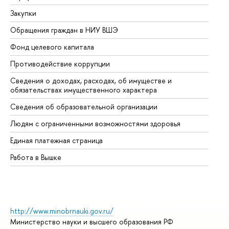
Закупки
Пр
Обращения граждан в НИУ ВШЭ
Ас
Фонд целевого капитала
До
Противодействие коррупции
Це
Сведения о доходах, расходах, об имуществе и
Би
обязательствах имущественного характера
Об
Сведения об образовательной организации
Об
Людям с ограниченными возможностями здоровья
Единая платежная страница
Работа в Вышке
http://www.minobrnauki.gov.ru/
Министерство науки и высшего образования РФ