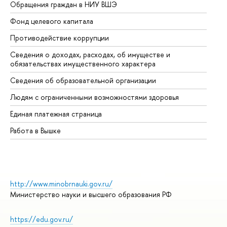
Обращения граждан в НИУ ВШЭ
Ас
Фонд целевого капитала
До
Противодействие коррупции
Це
Сведения о доходах, расходах, об имуществе и
Би
обязательствах имущественного характера
Об
Сведения об образовательной организации
Об
Людям с ограниченными возможностями здоровья
Единая платежная страница
Работа в Вышке
http://www.minobrnauki.gov.ru/
Министерство науки и высшего образования РФ
https://edu.gov.ru/