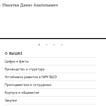
Никитин Денис Анатольевич
О ВЫШКЕ
О
Цифры и факты
Ли
Руководство и структура
До
Устойчивое развитие в НИУ ВШЭ
Ол
Преподаватели и сотрудники
Пр
Корпуса и общежития
Вы
Закупки
Пр