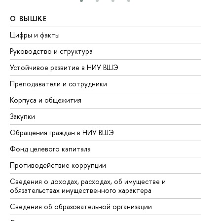
О ВЫШКЕ
О
Цифры и факты
Ли
Руководство и структура
До
Устойчивое развитие в НИУ ВШЭ
Ол
Преподаватели и сотрудники
Пр
Корпуса и общежития
Вы
Закупки
Пр
Обращения граждан в НИУ ВШЭ
Ас
Фонд целевого капитала
До
Противодействие коррупции
Це
Сведения о доходах, расходах, об имуществе и
Би
обязательствах имущественного характера
Об
Сведения об образовательной организации
Об