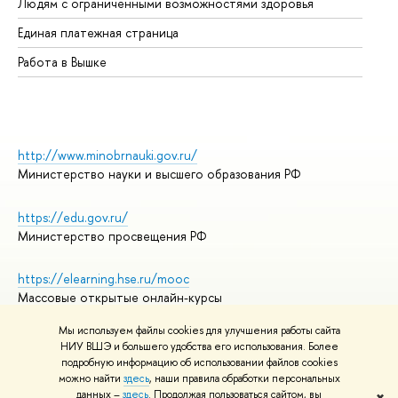
Людям с ограниченными возможностями здоровья
Единая платежная страница
Работа в Вышке
http://www.minobrnauki.gov.ru/
Министерство науки и высшего образования РФ
https://edu.gov.ru/
Министерство просвещения РФ
https://elearning.hse.ru/mooc
Массовые открытые онлайн-курсы
Мы используем файлы cookies для улучшения работы сайта
НИУ ВШЭ и большего удобства его использования. Более
подробную информацию об использовании файлов cookies
© НИУ ВШЭ 1993–2026
Адреса и контакты
можно найти
здесь
, наши правила обработки персональных
Условия использования материалов
данных –
здесь
. Продолжая пользоваться сайтом, вы