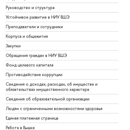
Руководство и структура
До
Устойчивое развитие в НИУ ВШЭ
Ол
Преподаватели и сотрудники
Пр
Корпуса и общежития
Вы
Закупки
Пр
Обращения граждан в НИУ ВШЭ
Ас
Фонд целевого капитала
До
Противодействие коррупции
Це
Сведения о доходах, расходах, об имуществе и
Би
обязательствах имущественного характера
Об
Сведения об образовательной организации
Об
Людям с ограниченными возможностями здоровья
Единая платежная страница
Работа в Вышке