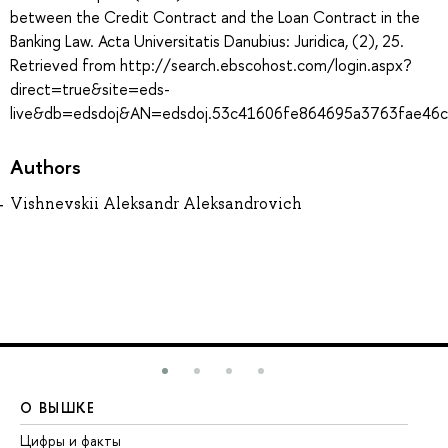
between the Credit Contract and the Loan Contract in the
Banking Law. Acta Universitatis Danubius: Juridica, (2), 25.
Retrieved from http://search.ebscohost.com/login.aspx?
direct=true&site=eds-
live&db=edsdoj&AN=edsdoj.53c41606fe864695a3763fae46
Authors
Vishnevskii Aleksandr Aleksandrovich
О ВЫШКЕ
О
Цифры и факты
Ли