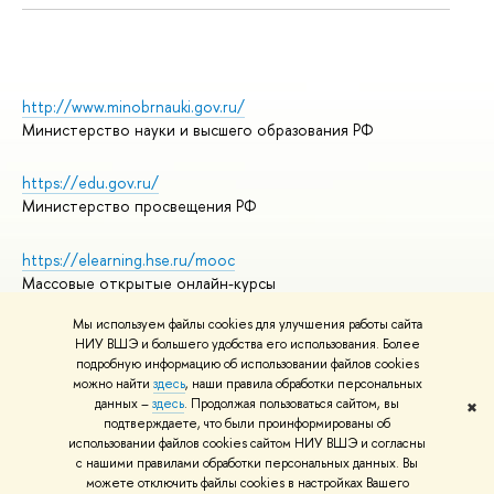
http://www.minobrnauki.gov.ru/
Министерство науки и высшего образования РФ
https://edu.gov.ru/
Министерство просвещения РФ
https://elearning.hse.ru/mooc
Массовые открытые онлайн-курсы
Мы используем файлы cookies для улучшения работы сайта
НИУ ВШЭ и большего удобства его использования. Более
подробную информацию об использовании файлов cookies
© НИУ ВШЭ 1993–2026
Адреса и контакты
можно найти
здесь
, наши правила обработки персональных
Условия использования материалов
данных –
здесь
. Продолжая пользоваться сайтом, вы
✖
подтверждаете, что были проинформированы об
Политика конфиденциальности
использовании файлов cookies сайтом НИУ ВШЭ и согласны
Правила применения рекомендательных технологий в НИУ ВШЭ
с нашими правилами обработки персональных данных. Вы
Карта сайта
можете отключить файлы cookies в настройках Вашего