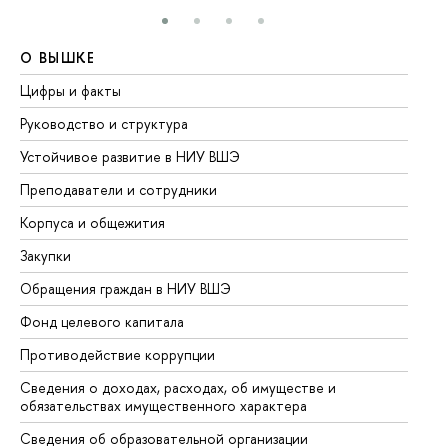
О ВЫШКЕ
О
Цифры и факты
Ли
Руководство и структура
До
Устойчивое развитие в НИУ ВШЭ
Ол
Преподаватели и сотрудники
Пр
Корпуса и общежития
Вы
Закупки
Пр
Обращения граждан в НИУ ВШЭ
Ас
Фонд целевого капитала
До
Противодействие коррупции
Це
Сведения о доходах, расходах, об имуществе и
Би
обязательствах имущественного характера
Об
Сведения об образовательной организации