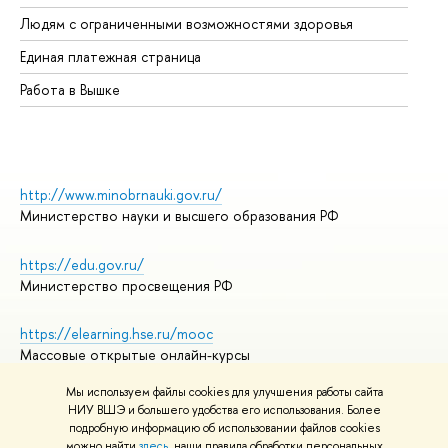
Об
Людям с ограниченными возможностями здоровья
Единая платежная страница
Работа в Вышке
http://www.minobrnauki.gov.ru/
Министерство науки и высшего образования РФ
https://edu.gov.ru/
Министерство просвещения РФ
https://elearning.hse.ru/mooc
Массовые открытые онлайн-курсы
Мы используем файлы cookies для улучшения работы сайта
НИУ ВШЭ и большего удобства его использования. Более
подробную информацию об использовании файлов cookies
© НИУ ВШЭ 1993–2026
Адреса и контакты
можно найти
здесь
, наши правила обработки персональных