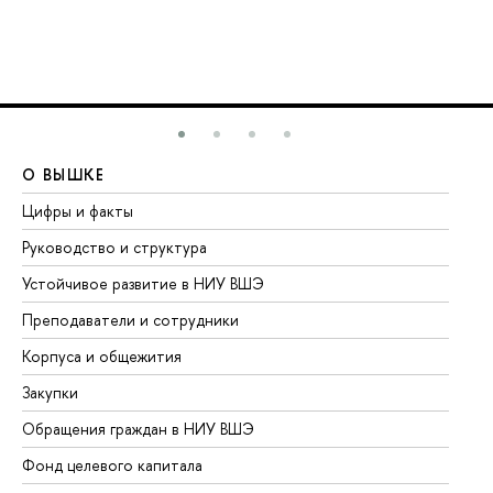
О ВЫШКЕ
О
Цифры и факты
Ли
Руководство и структура
До
Устойчивое развитие в НИУ ВШЭ
Ол
Преподаватели и сотрудники
Пр
Корпуса и общежития
Вы
Закупки
Пр
Обращения граждан в НИУ ВШЭ
Ас
Фонд целевого капитала
До