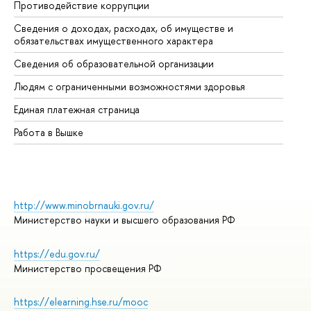
Противодействие коррупции
Це
Сведения о доходах, расходах, об имуществе и
Би
обязательствах имущественного характера
Об
Сведения об образовательной организации
Об
Людям с ограниченными возможностями здоровья
Единая платежная страница
Работа в Вышке
http://www.minobrnauki.gov.ru/
Министерство науки и высшего образования РФ
https://edu.gov.ru/
Министерство просвещения РФ
https://elearning.hse.ru/mooc