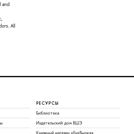
l and
,
ors. All
РЕСУРСЫ
Библиотека
ты
Издательский дом ВШЭ
Книжный магазин «БукВышка»