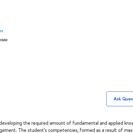
ич
ании
Ask Ques
t developing the required amount of fundamental and applied kn
anagement. The student's competencies, formed as a result of mas