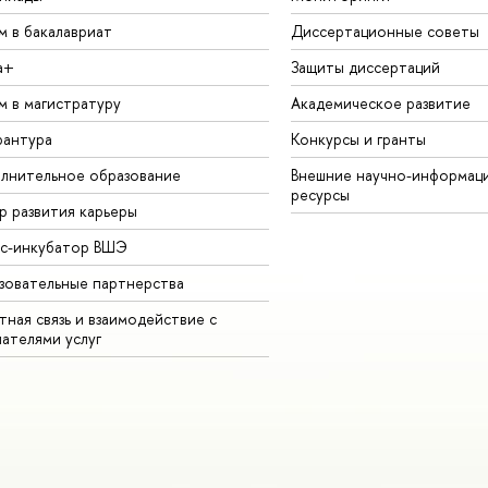
м в бакалавриат
Диссертационные советы
а+
Защиты диссертаций
м в магистратуру
Академическое развитие
рантура
Конкурсы и гранты
лнительное образование
Внешние научно-информац
ресурсы
р развития карьеры
ес-инкубатор ВШЭ
зовательные партнерства
ная связь и взаимодействие с
чателями услуг