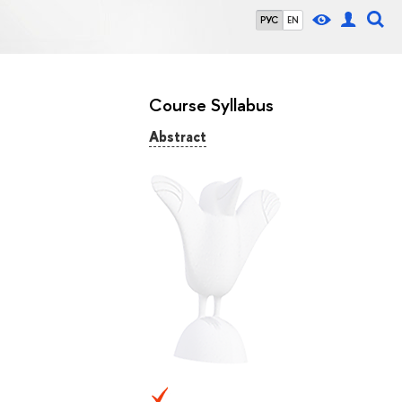
РУС
EN
Course Syllabus
Abstract