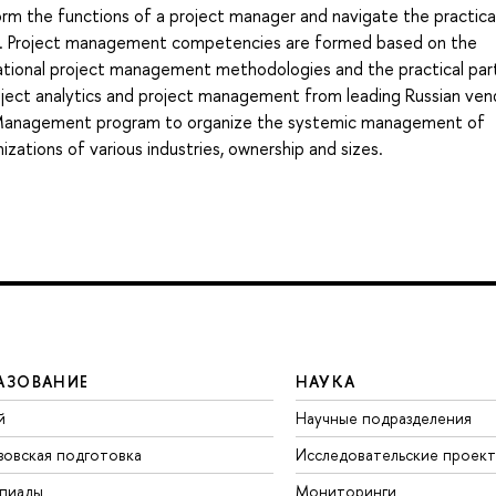
erform the functions of a project manager and navigate the practica
ject. Project management competencies are formed based on the
national project management methodologies and the practical part
roject analytics and project management from leading Russian vend
ct Management program to organize the systemic management of
izations of various industries, ownership and sizes.
АЗОВАНИЕ
НАУКА
й
Научные подразделения
зовская подготовка
Исследовательские проек
пиады
Мониторинги