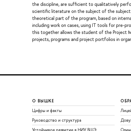
the discipline, are sufficient to qualitatively p
scientific literature on the subject of the sub
theoretical part of the program, based on inter
including work on cases, using IT tools for pre-p
this together allows the student of the Proje
projects, programs and project portfolios in organ
О ВЫШКЕ
ОБР
Цифры и факты
Лице
Руководство и структура
Дову
Устойчивое развитие в НИУ ВШЭ
Олим