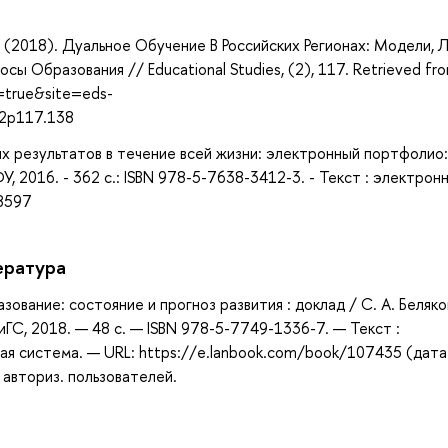
И. (2018). Дуальное Обучение В Российских Регионах: Модели, 
ы Образования // Educational Studies, (2), 117. Retrieved fr
t=true&site=eds-
i2p117.138
ых результатов в течение всей жизни: электронный портфолио:
, 2016. - 362 с.: ISBN 978-5-7638-3412-3. - Текст : электронн
78597
ература
ование: состояние и прогноз развития : доклад / С. А. Беляков
иГС, 2018. — 48 с. — ISBN 978-5-7749-1336-7. — Текст :
ая система. — URL: https://e.lanbook.com/book/107435 (дата
 авториз. пользователей.