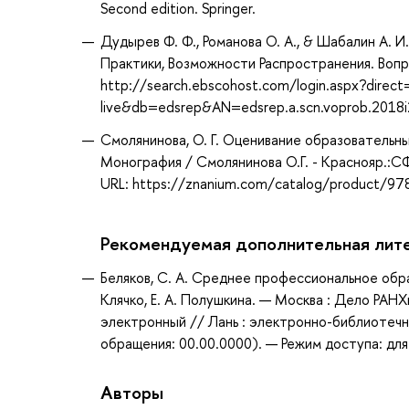
Second edition. Springer.
Дудырев Ф. Ф., Романова О. А., & Шабалин А. 
Практики, Возможности Распространения. Вопрос
http://search.ebscohost.com/login.aspx?direc
live&db=edsrep&AN=edsrep.a.scn.voprob.2018
Смолянинова, О. Г. Оценивание образовательн
Монография / Смолянинова О.Г. - Краснояр.:СФУ
URL: https://znanium.com/catalog/product/9
Рекомендуемая дополнительная лит
Беляков, С. А. Среднее профессиональное образ
Клячко, Е. А. Полушкина. — Москва : Дело РАНХ
электронный // Лань : электронно-библиотечн
обращения: 00.00.0000). — Режим доступа: для
Авторы