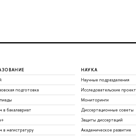
АЗОВАНИЕ
НАУКА
й
Научные подразделения
зовская подготовка
Исследовательские проек
пиады
Мониторинги
м в бакалавриат
Диссертационные советы
а+
Защиты диссертаций
м в магистратуру
Академическое развитие