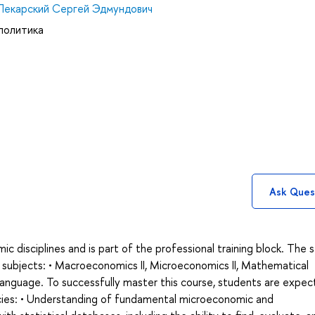
Пекарский Сергей Эдмундович
политика
Ask Ques
c disciplines and is part of the professional training block. The 
e subjects: • Macroeconomics II, Microeconomics II, Mathematical
Language. To successfully master this course, students are expec
ies: • Understanding of fundamental microeconomic and