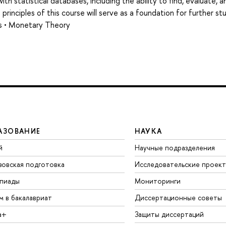
th statistical databases, including the ability to find, evaluate, a
principles of this course will serve as a foundation for further stu
ics • Monetary Theory
АЗОВАНИЕ
НАУКА
й
Научные подразделения
зовская подготовка
Исследовательские проек
пиады
Мониторинги
м в бакалавриат
Диссертационные советы
а+
Защиты диссертаций