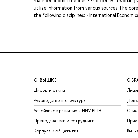
macroeconomic theories • Proficiency in working wi
utilize information from various sources The core 
the following disciplines: • International Econom
О ВЫШКЕ
ОБР
Цифры и факты
Лице
Руководство и структура
Дову
Устойчивое развитие в НИУ ВШЭ
Олим
Преподаватели и сотрудники
Прие
Корпуса и общежития
Вышк