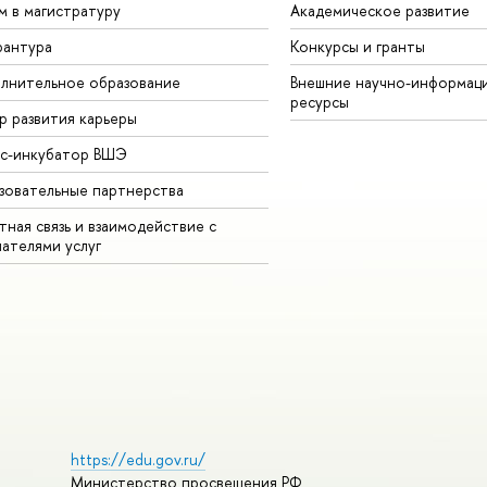
м в магистратуру
Академическое развитие
рантура
Конкурсы и гранты
лнительное образование
Внешние научно-информац
ресурсы
р развития карьеры
ес-инкубатор ВШЭ
зовательные партнерства
ная связь и взаимодействие с
чателями услуг
https://edu.gov.ru/
Министерство просвещения РФ