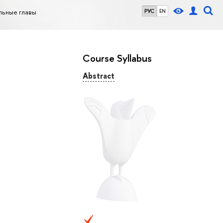
льные главы
РУС
EN
Course Syllabus
Abstract