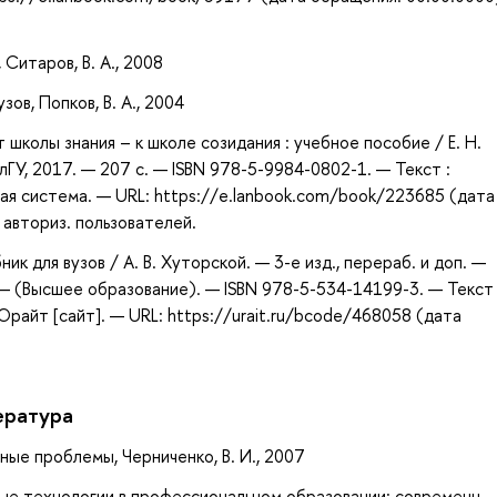
 Ситаров, В. А., 2008
ов, Попков, В. А., 2004
 школы знания – к школе созидания : учебное пособие / Е. Н.
ВлГУ, 2017. — 207 с. — ISBN 978-5-9984-0802-1. — Текст :
ая система. — URL: https://e.lanbook.com/book/223685 (дата
 авториз. пользователей.
ик для вузов / А. В. Хуторской. — 3-е изд., перераб. и доп. —
— (Высшее образование). — ISBN 978-5-534-14199-3. — Текст 
айт [сайт]. — URL: https://urait.ru/bcode/468058 (дата
ература
ые проблемы, Черниченко, В. И., 2007
е технологии в профессиональном образовании: современн... 