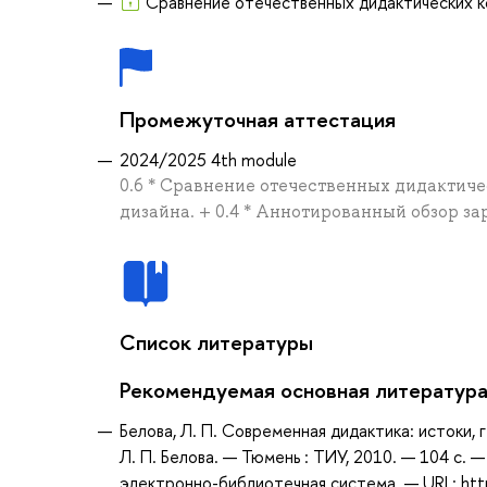
Сравнение отечественных дидактических ко
Промежуточная аттестация
2024/2025 4th module
0.6 * Сравнение отечественных дидактич
дизайна. + 0.4 * Аннотированный обзор 
Список литературы
Рекомендуемая основная литератур
Белова, Л. П. Современная дидактика: истоки, 
Л. П. Белова. — Тюмень : ТИУ, 2010. — 104 с. 
электронно-библиотечная система. — URL: htt