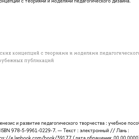
нцепций с теориями и моделями педагогического дизайна.
еских концепций с теориями и моделями педагогическог
зарубежных публикаций
а
генезис и развитие педагогического творчества : учебное посо
— ISBN 978-5-9961-0229-7. — Текст : электронный // Лань :
ps://e.lanbook.com/book/39177 (дата обращения: 00.00.0000