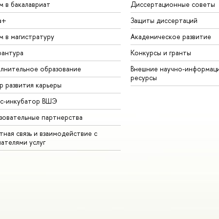
м в бакалавриат
Диссертационные советы
а+
Защиты диссертаций
м в магистратуру
Академическое развитие
рантура
Конкурсы и гранты
лнительное образование
Внешние научно-информац
ресурсы
р развития карьеры
ес-инкубатор ВШЭ
зовательные партнерства
ная связь и взаимодействие с
чателями услуг