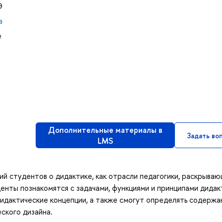
Э
а
е
Дополнительные материалы в
Задать во
LMS
й студентов о дидактике, как отрасли педагогики, раскрыва
енты познакомятся с задачами, функциями и принципами дидак
идактические концепции, а также смогут определять содержа
еского дизайна.