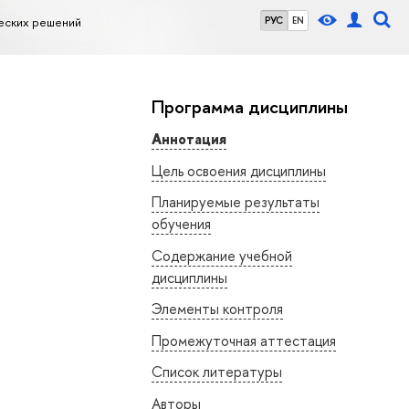
еских решений
РУС
EN
Программа дисциплины
Аннотация
Цель освоения дисциплины
Планируемые результаты
обучения
Содержание учебной
дисциплины
Элементы контроля
Промежуточная аттестация
Список литературы
Авторы