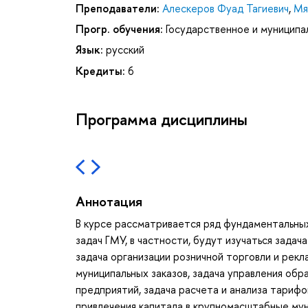
Преподаватели:
Алескеров Фуад Тагиевич
,
Мя
Прогр. обучения:
Государственное и муниципа
Язык:
русский
Кредиты:
6
Программа дисциплины
Аннотация
В курсе рассматривается ряд фундаментальных
задач ГМУ, в частности, будут изучаться зада
задача организации розничной торговли и рекл
муниципальных заказов, задача управления обр
предприятий, задача расчета и анализа тариф
привлечения капитала в крупномасштабные мун