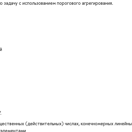
 задачу с использованием порогового агрегирования.
й
.
ещественных (действительных) числах, конечномерных линейн
 элементами