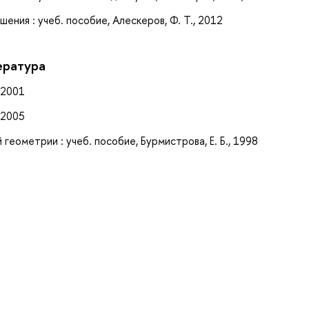
ения : учеб. пособие, Алескеров, Ф. Т., 2012
ература
 2001
 2005
еометрии : учеб. пособие, Бурмистрова, Е. Б., 1998