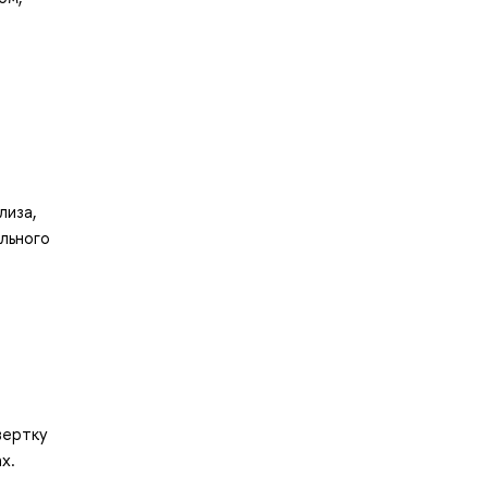
лиза,
льного
вертку
х.