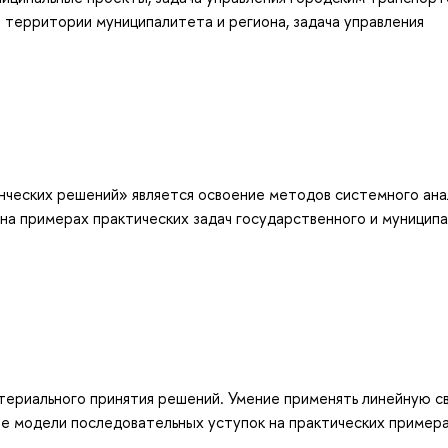
 территории муниципалитета и региона, задача управления
ческих решений» является освоениe методов системного ана
 на примерах практических задач государственного и муниципа
териального принятия решений. Умение применять линейную с
ие модели последовательных уступок на практических примера