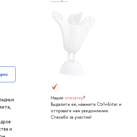
прос
Нашли
опечатку
?
ладных
Выделите её, нажмите Ctrl+Enter и
жета,
отправьте нам уведомление.
Спасибо за участие!
адров
ства и
ом,