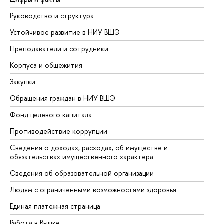
Руководство и структура
До
Устойчивое развитие в НИУ ВШЭ
Ол
Преподаватели и сотрудники
Пр
Корпуса и общежития
Вы
Закупки
Пр
Обращения граждан в НИУ ВШЭ
Ас
Фонд целевого капитала
До
Противодействие коррупции
Це
Сведения о доходах, расходах, об имуществе и
Би
обязательствах имущественного характера
Об
Сведения об образовательной организации
Об
Людям с ограниченными возможностями здоровья
Единая платежная страница
Работа в Вышке