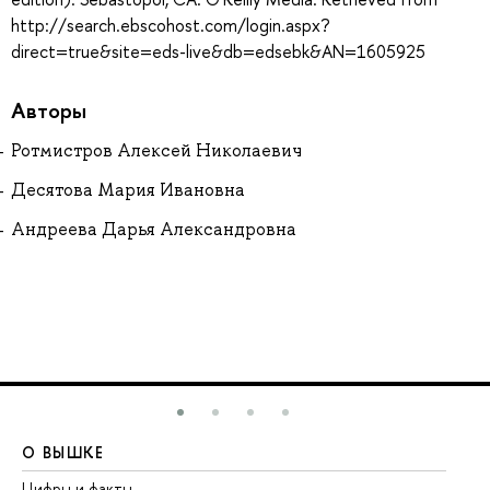
http://search.ebscohost.com/login.aspx?
direct=true&site=eds-live&db=edsebk&AN=1605925
Авторы
Ротмистров Алексей Николаевич
Десятова Мария Ивановна
Андреева Дарья Александровна
О ВЫШКЕ
О
Цифры и факты
Ли