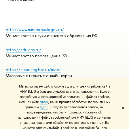
http://www.minobrnauki.gov.ru/
Министерство науки и высшего образования РФ
https://edu.gov.ru/
Министерство просвещения РФ
https://elearning.hse.ru/mooc
Массовые открытые онлайн-курсы
Мы используем файлы cookies для улучшения работы сайта
НИУ ВШЭ и большего удобства его использования. Более
подробную информацию об использовании файлов cookies
© НИУ ВШЭ 1993–2026
Адреса и контакты
можно найти
здесь
, наши правила обработки персональных
Условия использования материалов
данных –
здесь
. Продолжая пользоваться сайтом, вы
✖
подтверждаете, что были проинформированы об
Политика конфиденциальности
использовании файлов cookies сайтом НИУ ВШЭ и согласны
Правила применения рекомендательных технологий в НИУ ВШЭ
с нашими правилами обработки персональных данных. Вы
Карта сайта
можете отключить файлы cookies в настройках Вашего