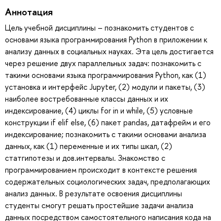
Аннотация
Цель учебной дисциплины – познакомить студентов с
основами языка программирования Python в приложении к
анализу данных в социальных науках. Эта цель достигается
через решение двух параллельных задач: познакомить с
такими основами языка программирования Python, как (1)
установка и интерфейс Jupyter, (2) модули и пакеты, (3)
наиболее востребованные классы данных и их
индексирование, (4) циклы for in и while, (5) условные
конструкции if elif else, (6) пакет pandas, датафрейм и его
индексирование; познакомить с такими основами анализа
данных, как (1) переменные и их типы шкал, (2)
статгипотезы и дов.интервалы. Знакомство с
программированием происходит в контексте решения
содержательных социологических задач, предполагающих
анализ данных. В результате освоения дисциплины
студенты смогут решать простейшие задачи анализа
данных посредством самостоятельного написания кода на