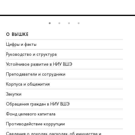
О ВЫШКЕ
О
Цифры и факты
Ли
Руководство и структура
До
Устойчивое развитие в НИУ ВШЭ
Ол
Преподаватели и сотрудники
Пр
Корпуса и общежития
Вы
Закупки
Пр
Обращения граждан в НИУ ВШЭ
Ас
Фонд целевого капитала
До
Противодействие коррупции
Це
Сведения о доходах, расходах, об имуществе и
Би