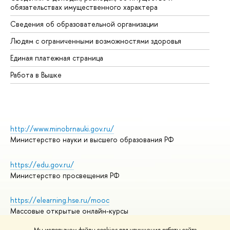
обязательствах имущественного характера
Об
Сведения об образовательной организации
Об
Людям с ограниченными возможностями здоровья
Единая платежная страница
Работа в Вышке
http://www.minobrnauki.gov.ru/
Министерство науки и высшего образования РФ
https://edu.gov.ru/
Министерство просвещения РФ
https://elearning.hse.ru/mooc
Массовые открытые онлайн-курсы