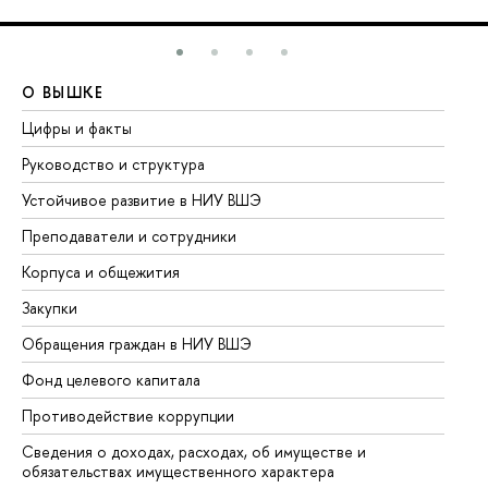
О ВЫШКЕ
О
Цифры и факты
Ли
Руководство и структура
До
Устойчивое развитие в НИУ ВШЭ
Ол
Преподаватели и сотрудники
Пр
Корпуса и общежития
Вы
Закупки
Пр
Обращения граждан в НИУ ВШЭ
Ас
Фонд целевого капитала
До
Противодействие коррупции
Це
Сведения о доходах, расходах, об имуществе и
Би
обязательствах имущественного характера
Об