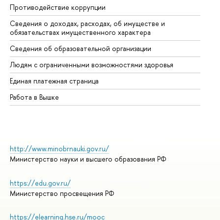
Противодействие коррупции
Це
Сведения о доходах, расходах, об имуществе и
Би
обязательствах имущественного характера
Об
Сведения об образовательной организации
Об
Людям с ограниченными возможностями здоровья
Единая платежная страница
Работа в Вышке
http://www.minobrnauki.gov.ru/
Министерство науки и высшего образования РФ
https://edu.gov.ru/
Министерство просвещения РФ
https://elearning.hse.ru/mooc