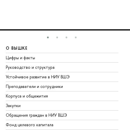
О ВЫШКЕ
О
Цифры и факты
Ли
Руководство и структура
До
Устойчивое развитие в НИУ ВШЭ
Ол
Преподаватели и сотрудники
Пр
Корпуса и общежития
Вы
Закупки
Пр
Обращения граждан в НИУ ВШЭ
Ас
Фонд целевого капитала
До