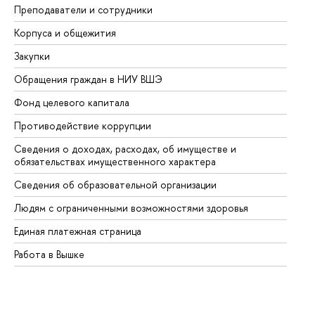
Преподаватели и сотрудники
Пр
Корпуса и общежития
Вы
Закупки
Пр
Обращения граждан в НИУ ВШЭ
Ас
Фонд целевого капитала
До
Противодействие коррупции
Це
Сведения о доходах, расходах, об имуществе и
Би
обязательствах имущественного характера
Об
Сведения об образовательной организации
Об
Людям с ограниченными возможностями здоровья
Единая платежная страница
Работа в Вышке