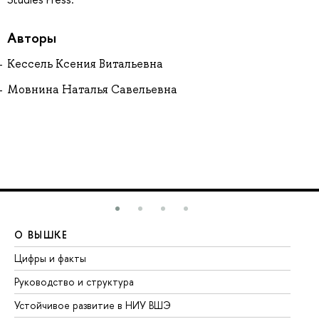
Авторы
Кессель Ксения Витальевна
Мовнина Наталья Савельевна
О ВЫШКЕ
О
Цифры и факты
Ли
Руководство и структура
До
Устойчивое развитие в НИУ ВШЭ
Ол