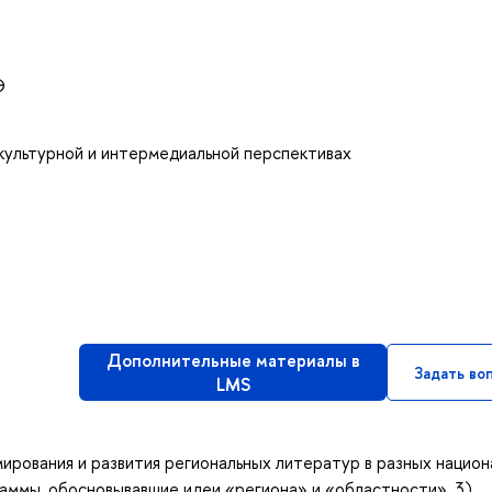
Э
-культурной и интермедиальной перспективах
Дополнительные материалы в
Задать во
LMS
ирования и развития региональных литератур в разных национ
раммы, обосновывавшие идеи «региона» и «областности», 3)