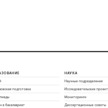
АЗОВАНИЕ
НАУКА
й
Научные подразделения
зовская подготовка
Исследовательские проек
пиады
Мониторинги
м в бакалавриат
Диссертационные советы