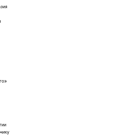
азия
я
го»
гии
мику