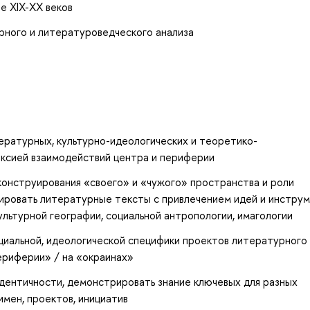
е XIX-XX веков
урного и литературоведческого анализа
ературных, культурно-идеологических и теоретико-
ексией взаимодействий центра и периферии
конструирования «своего» и «чужого» пространства и роли
ировать литературные тексты с привлечением идей и инстру
льтурной географии, социальной антропологии, имагологии
циальной, идеологической специфики проектов литературного
периферии» / на «окраинах»
идентичности, демонстрировать знание ключевых для разных
имен, проектов, инициатив