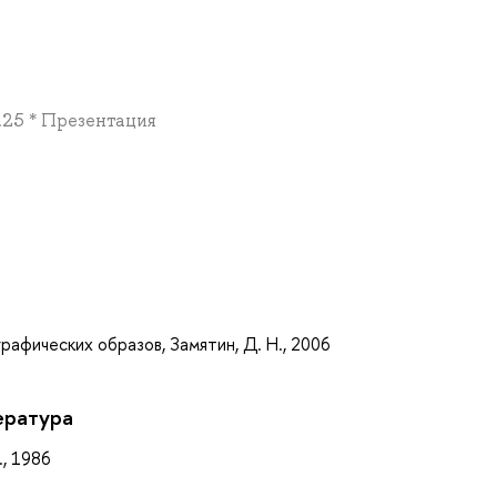
0.25 * Презентация
а
рафических образов, Замятин, Д. Н., 2006
ература
., 1986