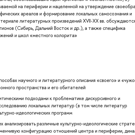
ываемой на периферии и нацеленной на утверждение своеобр
фических ареалов и формирование локальных самосознания и
атериале литературных произведений XVII-XX вв. обсуждаютс
ионов (Сибирь, Дальний Восток и др.), а также специфика
жений и школ «местного колорита»
особах научного и литературного описания «своего» и «чужо
ионного пространства и его обитателей
итическими подходами к проблематике дискурсивного и
исследованию локальных литератур (в том числе литератур
ьтурно-идеологических программ
их анализировать различные культурно-идеологические страте
зменчивую конфигурацию отношений центра и периферии, дина