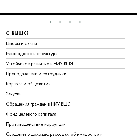
О ВЫШКЕ
О
Цифры и факты
Ли
Руководство и структура
До
Устойчивое развитие в НИУ ВШЭ
Ол
Преподаватели и сотрудники
Пр
Корпуса и общежития
Вы
Закупки
Пр
Обращения граждан в НИУ ВШЭ
Ас
Фонд целевого капитала
До
Противодействие коррупции
Це
Сведения о доходах, расходах, об имуществе и
Би