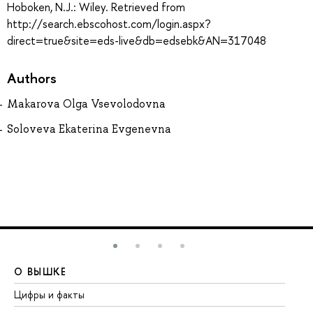
Hoboken, N.J.: Wiley. Retrieved from
http://search.ebscohost.com/login.aspx?
direct=true&site=eds-live&db=edsebk&AN=317048
Authors
Makarova Olga Vsevolodovna
Soloveva Ekaterina Evgenevna
О ВЫШКЕ
О
Цифры и факты
Ли