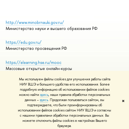
http://www.minobrnauki.gov.ru/
Министерство науки и высшего образования РФ
https://edu.gov.ru/
Министерство просвещения РФ
https://elearning.hse.ru/mooc
Массовые открытые онлайн-курсы
Мы используем файлы cookies для улучшения работы сайта
НИУ ВШЭ и большего удобства его использования. Более
подробную информацию об использовании файлов cookies
© НИУ ВШЭ 1993–2026
Адреса и контакты
можно найти
здесь
, наши правила обработки персональных
Условия использования материалов
данных –
здесь
. Продолжая пользоваться сайтом, вы
✖
подтверждаете, что были проинформированы об
Политика конфиденциальности
использовании файлов cookies сайтом НИУ ВШЭ и согласны
Правила применения рекомендательных технологий в НИУ ВШЭ
с нашими правилами обработки персональных данных. Вы
Карта сайта
можете отключить файлы cookies в настройках Вашего
браузера.
Редактору