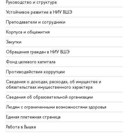
Руководство и структура
До
Устойчивое развитие в НИУ ВШЭ
Ол
Преподаватели и сотрудники
Пр
Корпуса и общежития
Вы
Закупки
Пр
Обращения граждан в НИУ ВШЭ
Ас
Фонд целевого капитала
До
Противодействие коррупции
Це
Сведения о доходах, расходах, об имуществе и
Би
обязательствах имущественного характера
Об
Сведения об образовательной организации
Об
Людям с ограниченными возможностями здоровья
Единая платежная страница
Работа в Вышке