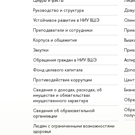
Цифры и факты
Лице
Руководство и структура
Дову
Устойчивое развитие в НИУ ВШЭ
Олим
Преподаватели и сотрудники
Прие
Корпуса и общежития
Вышк
Закупки
Прие
Обращения граждан в НИУ ВШЭ
Аспи
Фонд целевого капитала
Допо
Противодействие коррупции
Цент
Сведения о доходах, расходах, об
Бизн
имуществе и обязательствах
Обра
имущественного характера
Обрат
Сведения об образовательной
полу
организации
Людям с ограниченными возможностями
здоровья