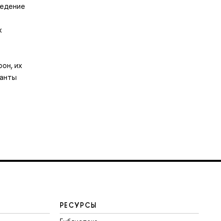
ведение
х
он, их
ианты
РЕСУРСЫ