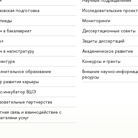
й
Научные подразделения
зовская подготовка
Исследовательские проек
пиады
Мониторинги
м в бакалавриат
Диссертационные советы
а+
Защиты диссертаций
м в магистратуру
Академическое развитие
рантура
Конкурсы и гранты
лнительное образование
Внешние научно-информац
ресурсы
р развития карьеры
ес-инкубатор ВШЭ
зовательные партнерства
ная связь и взаимодействие с
чателями услуг