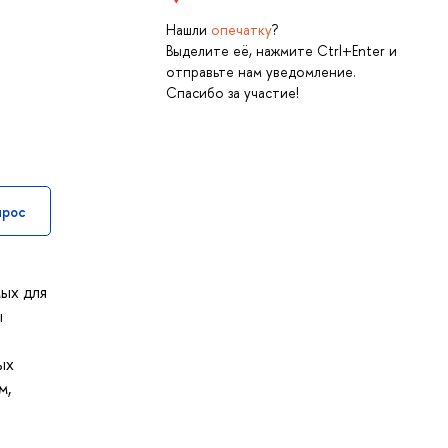
Нашли
опечатку
?
Выделите её, нажмите Ctrl+Enter и
отправьте нам уведомление.
Спасибо за участие!
прос
мых для
ы
ых
м,