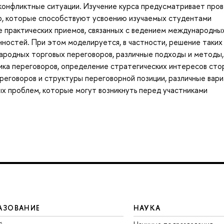
 конфликтные ситуации. Изучение курса предусматривает про
гр, которые способствуют усвоению изучаемых студентами
е практических приемов, связанных с ведением международны
ностей. При этом моделируется, в частности, решение таких
ародных торговых переговоров, различные подходы и методы,
тика переговоров, определение стратегических интересов стор
ереговоров и структуры переговорной позиции, различные вар
ных проблем, которые могут возникнуть перед участниками
АЗОВАНИЕ
НАУКА