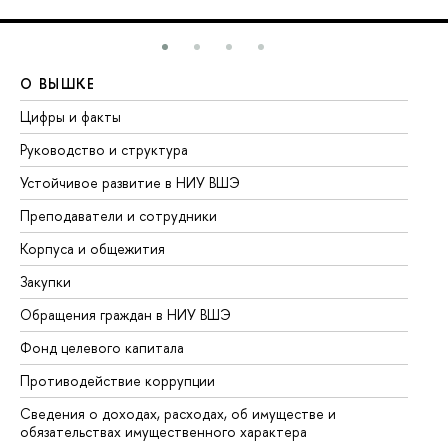
О ВЫШКЕ
О
Цифры и факты
Ли
Руководство и структура
До
Устойчивое развитие в НИУ ВШЭ
Ол
Преподаватели и сотрудники
Пр
Корпуса и общежития
Вы
Закупки
Пр
Обращения граждан в НИУ ВШЭ
Ас
Фонд целевого капитала
До
Противодействие коррупции
Це
Сведения о доходах, расходах, об имуществе и
Би
обязательствах имущественного характера
Об