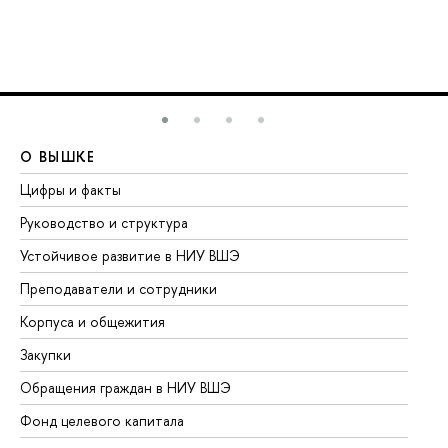
О ВЫШКЕ
О
Цифры и факты
Ли
Руководство и структура
До
Устойчивое развитие в НИУ ВШЭ
Ол
Преподаватели и сотрудники
Пр
Корпуса и общежития
Вы
Закупки
Пр
Обращения граждан в НИУ ВШЭ
Ас
Фонд целевого капитала
До