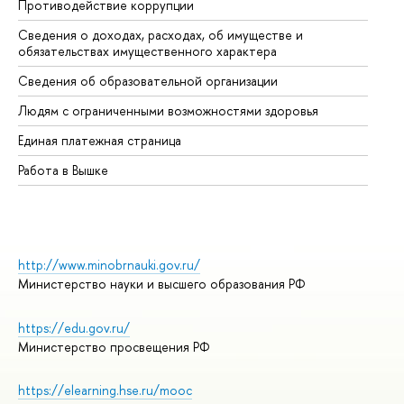
Противодействие коррупции
Це
Сведения о доходах, расходах, об имуществе и
Би
обязательствах имущественного характера
Об
Сведения об образовательной организации
Об
Людям с ограниченными возможностями здоровья
Единая платежная страница
Работа в Вышке
http://www.minobrnauki.gov.ru/
Министерство науки и высшего образования РФ
https://edu.gov.ru/
Министерство просвещения РФ
https://elearning.hse.ru/mooc