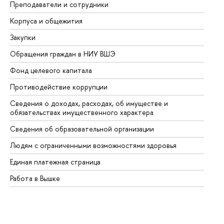
Преподаватели и сотрудники
Пр
Корпуса и общежития
Вы
Закупки
Пр
Обращения граждан в НИУ ВШЭ
Ас
Фонд целевого капитала
До
Противодействие коррупции
Це
Сведения о доходах, расходах, об имуществе и
Би
обязательствах имущественного характера
Об
Сведения об образовательной организации
Об
Людям с ограниченными возможностями здоровья
Единая платежная страница
Работа в Вышке