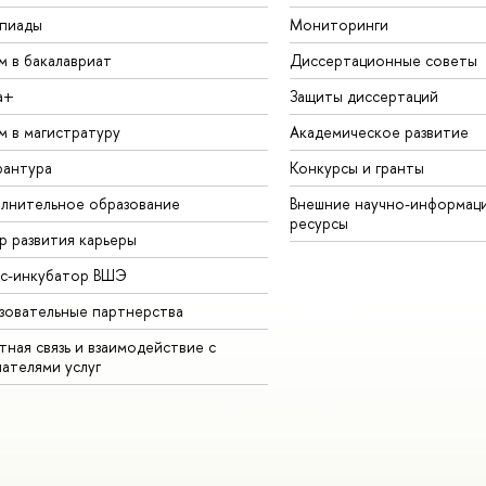
пиады
Мониторинги
м в бакалавриат
Диссертационные советы
а+
Защиты диссертаций
м в магистратуру
Академическое развитие
рантура
Конкурсы и гранты
лнительное образование
Внешние научно-информац
ресурсы
р развития карьеры
ес-инкубатор ВШЭ
зовательные партнерства
ная связь и взаимодействие с
чателями услуг