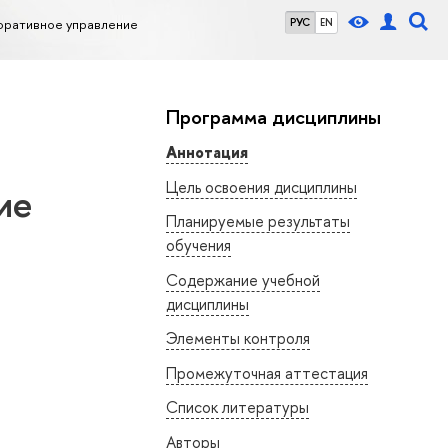
оративное управление
РУС
EN
Программа дисциплины
Аннотация
Цель освоения дисциплины
ие
Планируемые результаты
обучения
Содержание учебной
дисциплины
Элементы контроля
Промежуточная аттестация
Список литературы
Авторы