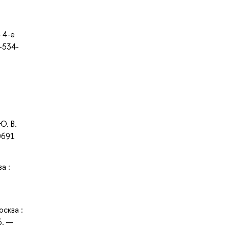
 4-е
-534-
Ю. В.
0691
а :
осква :
6. —