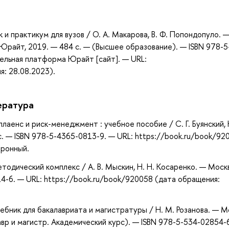
а
 и практикум для вузов / О. А. Макарова, В. Ф. Попондопуло. —
о Юрайт, 2019. — 484 с. — (Высшее образование). — ISBN 978-5
ельная платформа Юрайт [сайт]. — URL:
я: 28.08.2023).
ература
плаенс и риск-менеджмент : учебное пособие / С. Г. Буянский, 
 с. — ISBN 978-5-4365-0813-9. — URL: https://book.ru/book/92
тронный.
етодический комплекс / А. В. Мыскин, Н. Н. Косаренко. — Москв
4-6. — URL: https://book.ru/book/920058 (дата обращения:
ебник для бакалавриата и магистратуры / Н. М. Розанова. — М
вр и магистр. Академический курс). — ISBN 978-5-534-02854-