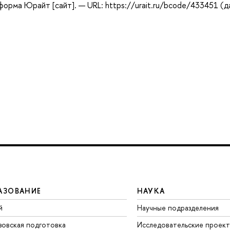
форма Юрайт [сайт]. — URL: https://urait.ru/bcode/433451 (д
АЗОВАНИЕ
НАУКА
й
Научные подразделения
зовская подготовка
Исследовательские проек