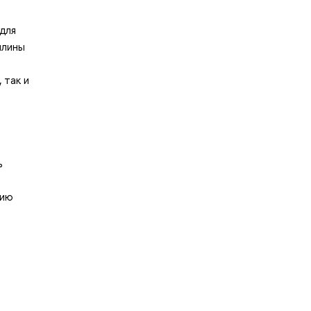
для
плины
 так и
ь
нию