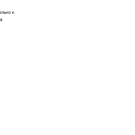
льно к
в