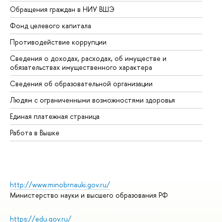
Обращения граждан в НИУ ВШЭ
Ас
Фонд целевого капитала
До
Противодействие коррупции
Це
Сведения о доходах, расходах, об имуществе и
Би
обязательствах имущественного характера
Об
Сведения об образовательной организации
Об
Людям с ограниченными возможностями здоровья
Единая платежная страница
Работа в Вышке
http://www.minobrnauki.gov.ru/
Министерство науки и высшего образования РФ
https://edu.gov.ru/