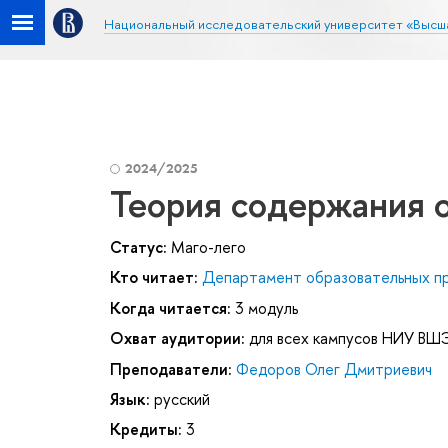
Национальный исследовательский университет «Высш
2024/2025
Теория содержания 
Статус:
Маго-лего
Кто читает:
Департамент образовательных п
Когда читается:
3 модуль
Охват аудитории:
для всех кампусов НИУ ВШ
Преподаватели:
Федоров Олег Дмитриевич
Язык:
русский
Кредиты:
3