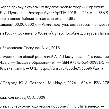
 через призму актуальных педагогических теорий и практик:
. И. Пургина. — Екатеринбург : УрГПУ, 2018. — 204 с. — ISBN 9
: электронно-библиотечная система. — URL:
щения: 00.00.0000). — Режим доступа: для авториз. пользова
 в России (X - начало XX века): учеб. пособие для вузов, Латы
 бакалавров, Пискунов, А. И., 2013
 вузов / под общей редакцией А. И. Пискунова. — 4-е изд., пер
 452 с. — (Высшее образование). — ISBN 978-5-534-00981-1. 
Юрайт [сайт]. — URL: https://urait.ru/bcode/535699 (дата
х / Под ред. Ю. А. Петрова.–М. : Наука, 2024. – 594 с.–ISBN 97
сии, Колпакова, О. В., 2009
огики : учебно-методическое пособие / Н. В. Литвиненко. —