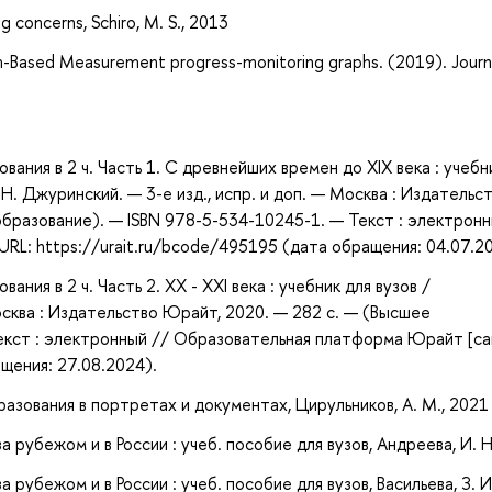
ng concerns, Schiro, M. S., 2013
m-Based Measurement progress-monitoring graphs. (2019). Journ
вания в 2 ч. Часть 1. С древнейших времен до XIX века : учебн
. Джуринский. — 3-е изд., испр. и доп. — Москва : Издательс
бразование). — ISBN 978-5-534-10245-1. — Текст : электронн
RL: https://urait.ru/bcode/495195 (дата обращения: 04.07.2
ния в 2 ч. Часть 2. XX - XXI века : учебник для вузов /
Москва : Издательство Юрайт, 2020. — 282 с. — (Высшее
екст : электронный // Образовательная платформа Юрайт [са
ащения: 27.08.2024).
разования в портретах и документах, Цирульников, А. М., 2021
 рубежом и в России : учеб. пособие для вузов, Андреева, И. Н
рубежом и в России : учеб. пособие для вузов, Васильева, З. И