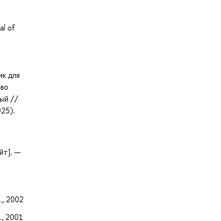
al of
ик для
тво
ый //
025).
йт]. —
., 2002
., 2001