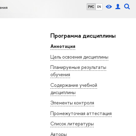
ания
РУС
EN
Программа дисциплины
Аннотация
Цель освоения дисциплины
Планируемые результаты
обучения
Содержание учебной
дисциплины
Элементы контроля
Промежуточная аттестация
Список литературы
Авторы