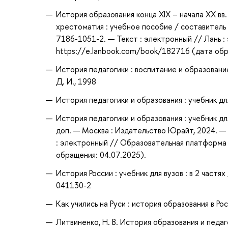
История образования конца XIX – начала XX вв.
хрестоматия : учебное пособие / составитель Е
7186-1051-2. — Текст : электронный // Лань 
https://e.lanbook.com/book/182716 (дата обра
История педагогики : воспитание и образование
Д. И., 1998
История педагогики и образования : учебник для
История педагогики и образования : учебник для
доп. — Москва : Издательство Юрайт, 2024. —
: электронный // Образовательная платформа 
обращения: 04.07.2025).
История России : учебник для вузов : в 2 частя
041130-2
Как учились на Руси : история образования в Рос
Литвиненко, Н. В. История образования и педаг