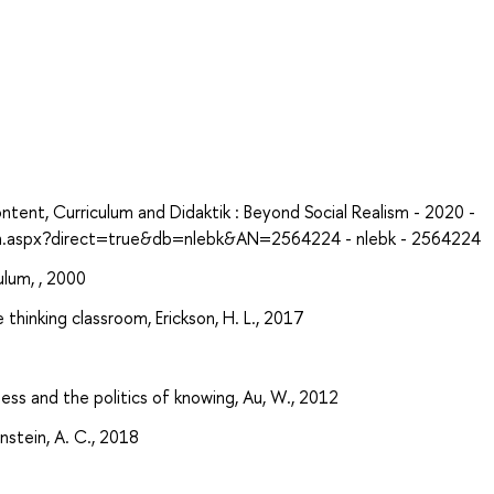
а
nt, Curriculum and Didaktik : Beyond Social Realism - 2020 -
in.aspx?direct=true&db=nlebk&AN=2564224 - nlebk - 2564224
ulum, , 2000
thinking classroom, Erickson, H. L., 2017
ness and the politics of knowing, Au, W., 2012
rnstein, A. C., 2018