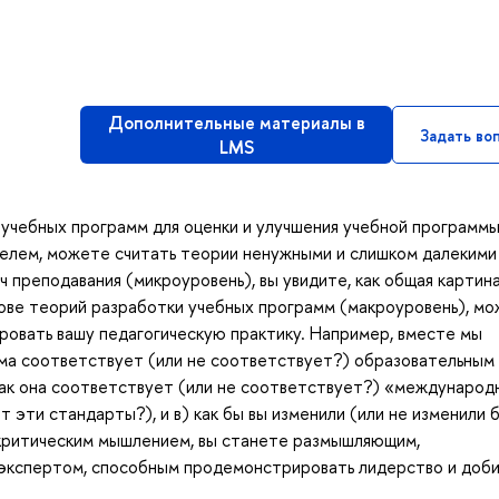
Дополнительные материалы в
Задать во
LMS
 учебных программ для оценки и улучшения учебной программ
телем, можете считать теории ненужными и слишком далекими
преподавания (микроуровень), вы увидите, как общая картина
нове теорий разработки учебных программ (макроуровень), м
ровать вашу педагогическую практику. Например, вместе мы
мма соответствует (или не соответствует?) образовательным
как она соответствует (или не соответствует?) «междунаро
т эти стандарты?), и в) как бы вы изменили (или не изменили 
 критическим мышлением, вы станете размышляющим,
экспертом, способным продемонстрировать лидерство и доби