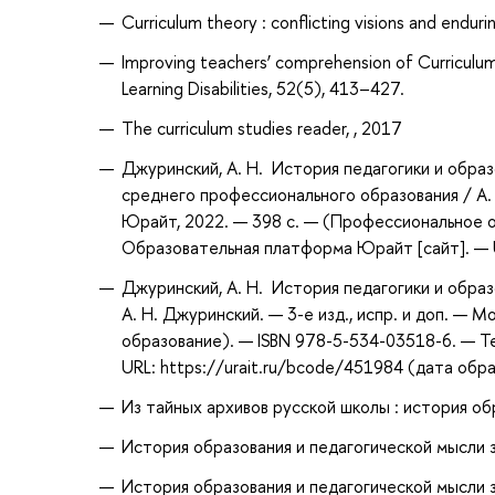
Curriculum theory : conflicting visions and enduri
Improving teachers’ comprehension of Curriculu
Learning Disabilities, 52(5), 413–427.
The curriculum studies reader, , 2017
Джуринский, А. Н. История педагогики и образо
среднего профессионального образования / А. Н
Юрайт, 2022. — 398 с. — (Профессиональное о
Образовательная платформа Юрайт [сайт]. — U
Джуринский, А. Н. История педагогики и образова
А. Н. Джуринский. — 3-е изд., испр. и доп. — 
образование). — ISBN 978-5-534-03518-6. — Т
URL: https://urait.ru/bcode/451984 (дата обр
Из тайных архивов русской школы : история об
История образования и педагогической мысли за
История образования и педагогической мысли за 