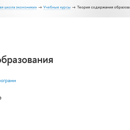
ая школа экономики»
Учебные курсы
Теория содержания образов
образования
рограмм
Э