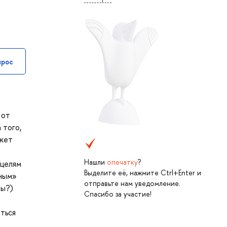
прос
ы
 от
 того,
ожет
Нашли
опечатку
?
 целям
Выделите её, нажмите Ctrl+Enter и
дным»
отправьте нам уведомление.
бы?)
Спасибо за участие!
ться