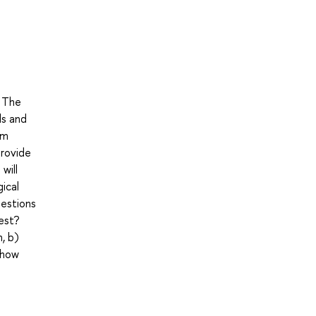
. The
ls and
um
provide
will
ical
uestions
est?
, b)
 how