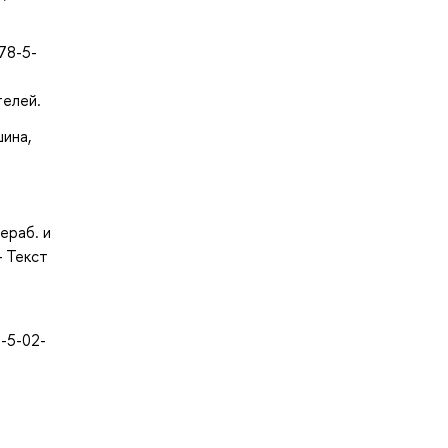
78-5-
телей.
шина,
ераб. и
— Текст
8-5-02-