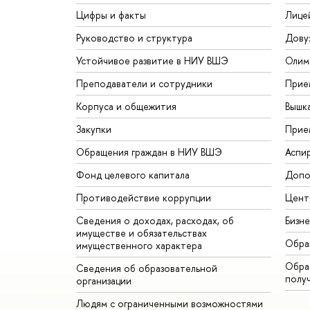
Цифры и факты
Лице
Руководство и структура
Дову
Устойчивое развитие в НИУ ВШЭ
Олим
Преподаватели и сотрудники
Прие
Корпуса и общежития
Вышк
Закупки
Прие
Обращения граждан в НИУ ВШЭ
Аспи
Фонд целевого капитала
Допо
Противодействие коррупции
Цент
Сведения о доходах, расходах, об
Бизн
имуществе и обязательствах
Обра
имущественного характера
Обрат
Сведения об образовательной
полу
организации
Людям с ограниченными возможностями