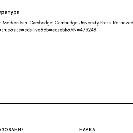
ература
m in Modern Iran. Cambridge: Cambridge University Press. Retrieve
ect=true&site=eds-live&db=edsebk&AN=473248
АЗОВАНИЕ
НАУКА