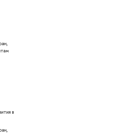
ран,
нтам
вития в
ран,