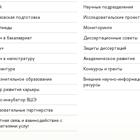
й
Научные подразделения
зовская подготовка
Исследовательские проек
пиады
Мониторинги
м в бакалавриат
Диссертационные советы
а+
Защиты диссертаций
м в магистратуру
Академическое развитие
рантура
Конкурсы и гранты
лнительное образование
Внешние научно-информац
ресурсы
р развития карьеры
ес-инкубатор ВШЭ
зовательные партнерства
ная связь и взаимодействие с
чателями услуг