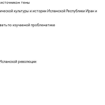
й источником темы
ческой культуры и истории Исламской Республики Иран и
овать по изучаемой проблематике
 Исламской революции
н