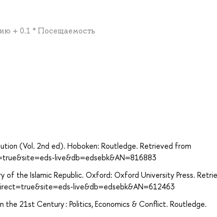
фию + 0.1 * Посещаемость
а
olution (Vol. 2nd ed). Hoboken: Routledge. Retrieved from
ect=true&site=eds-live&db=edsebk&AN=816883
ry of the Islamic Republic. Oxford: Oxford University Press. Retri
?direct=true&site=eds-live&db=edsebk&AN=612463
n the 21st Century : Politics, Economics & Conflict. Routledge.