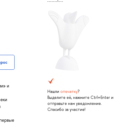
прос
ии» и
Нашли
опечатку
?
Выделите её, нажмите Ctrl+Enter и
реки
отправьте нам уведомление.
и
Спасибо за участие!
 первые