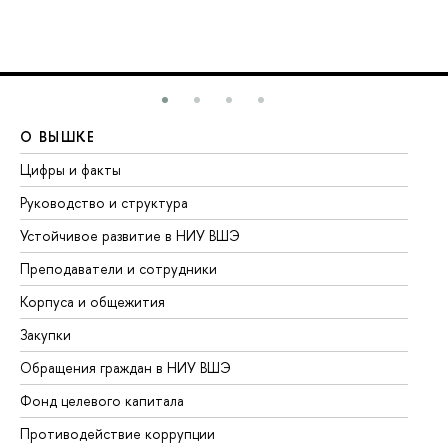
О ВЫШКЕ
О
Цифры и факты
Ли
Руководство и структура
До
Устойчивое развитие в НИУ ВШЭ
Ол
Преподаватели и сотрудники
Пр
Корпуса и общежития
Вы
Закупки
Пр
Обращения граждан в НИУ ВШЭ
Ас
Фонд целевого капитала
До
Противодействие коррупции
Це