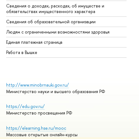
Сведения о доходах, расходах, об имуществе и
Би
обязательствах имущественного характера
Об
Сведения об образовательной организации
Об
Людям с ограниченными возможностями здоровья
Единая платежная страница
Работа в Вышке
http://www.minobrnauki.gov.ru/
Министерство науки и высшего образования РФ
https://edu.gov.ru/
Министерство просвещения РФ
https://elearning.hse.ru/mooc
Массовые открытые онлайн-курсы