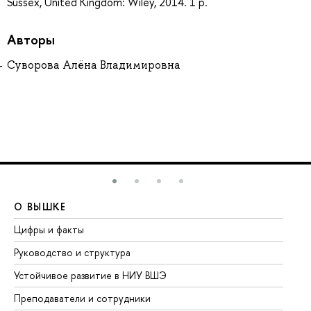
Sussex, United Kingdom: Wiley, 2014. 1 p.
Авторы
Суворова Алёна Владимировна
О ВЫШКЕ
О
Цифры и факты
Ли
Руководство и структура
До
Устойчивое развитие в НИУ ВШЭ
Ол
Преподаватели и сотрудники
Пр