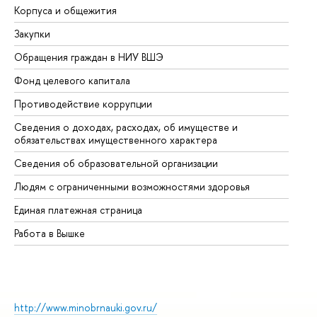
Корпуса и общежития
Вы
Закупки
Пр
Обращения граждан в НИУ ВШЭ
Ас
Фонд целевого капитала
До
Противодействие коррупции
Це
Сведения о доходах, расходах, об имуществе и
Би
обязательствах имущественного характера
Об
Сведения об образовательной организации
Об
Людям с ограниченными возможностями здоровья
Единая платежная страница
Работа в Вышке
http://www.minobrnauki.gov.ru/