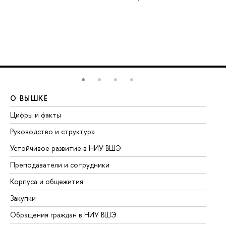
О ВЫШКЕ
О
Цифры и факты
Ли
Руководство и структура
До
Устойчивое развитие в НИУ ВШЭ
Ол
Преподаватели и сотрудники
Пр
Корпуса и общежития
Вы
Закупки
Пр
Обращения граждан в НИУ ВШЭ
Ас