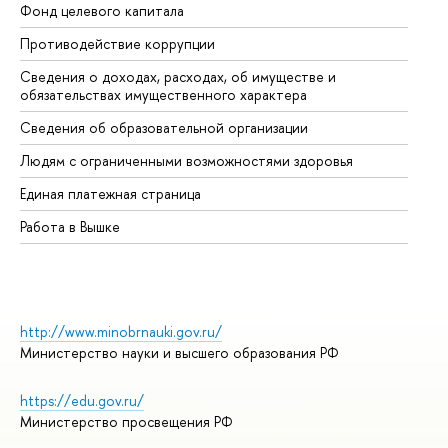
Фонд целевого капитала
До
Противодействие коррупции
Це
Сведения о доходах, расходах, об имуществе и
Би
обязательствах имущественного характера
Об
Сведения об образовательной организации
Об
Людям с ограниченными возможностями здоровья
Единая платежная страница
Работа в Вышке
http://www.minobrnauki.gov.ru/
Министерство науки и высшего образования РФ
https://edu.gov.ru/
Министерство просвещения РФ