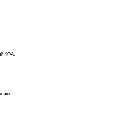
ый КФА.
аниях