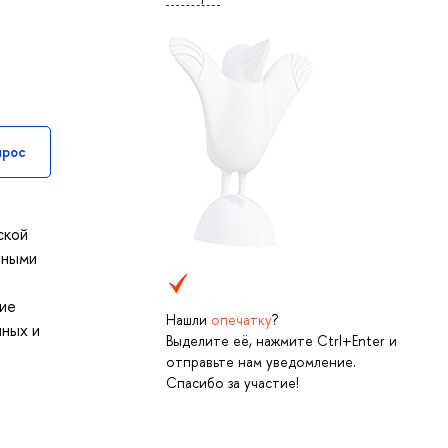
прос
ской
вными
ние
Нашли
опечатку
?
нных и
Выделите её, нажмите Ctrl+Enter и
отправьте нам уведомление.
Спасибо за участие!