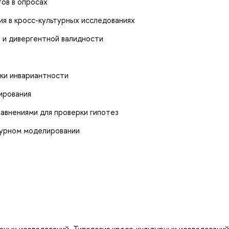
ов в опросах
ия в кросс-культурных исследованиях
 и дивергентной валидности
рки инвариантности
ирования
авнениями для проверки гипотез
турном моделировании
рных исследований. Типология кросс-культурных исследований