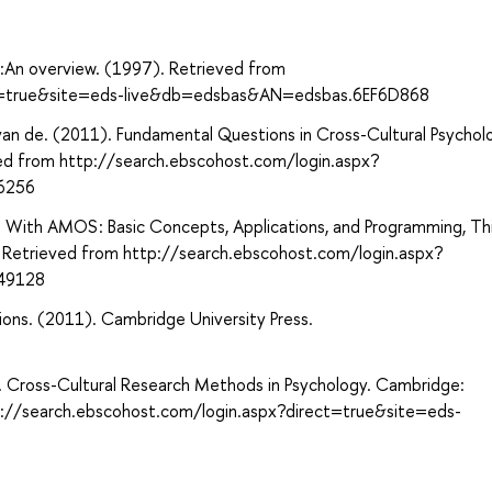
а
t:An overview. (1997). Retrieved from
ct=true&site=eds-live&db=edsbas&AN=edsbas.6EF6D868
 R. van de. (2011). Fundamental Questions in Cross-Cultural Psychol
ed from http://search.ebscohost.com/login.aspx?
6256
g With AMOS : Basic Concepts, Applications, and Programming, Th
ge. Retrieved from http://search.ebscohost.com/login.aspx?
49128
ions. (2011). Cambridge University Press.
11). Cross-Cultural Research Methods in Psychology. Cambridge:
tp://search.ebscohost.com/login.aspx?direct=true&site=eds-