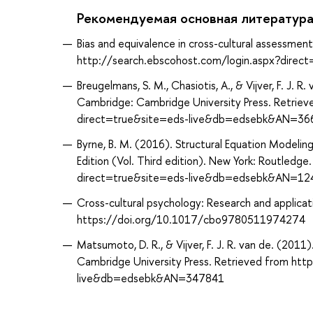
Рекомендуемая основная литератур
Bias and equivalence in cross-cultural assessmen
http://search.ebscohost.com/login.aspx?dire
Breugelmans, S. M., Chasiotis, A., & Vijver, F. J.
Cambridge: Cambridge University Press. Retriev
direct=true&site=eds-live&db=edsebk&AN=36
Byrne, B. M. (2016). Structural Equation Modelin
Edition (Vol. Third edition). New York: Routled
direct=true&site=eds-live&db=edsebk&AN=12
Cross-cultural psychology: Research and applicat
https://doi.org/10.1017/cbo9780511974274
Matsumoto, D. R., & Vijver, F. J. R. van de. (20
Cambridge University Press. Retrieved from ht
live&db=edsebk&AN=347841