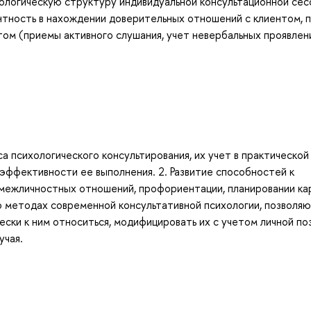
хологическую структуру индивидуальной консультационной сес
нтность в нахождении доверительных отношений с клиентом, 
том (приемы активного слушания, учет невербальных проявлен
 психологического консультирования, их учет в практической
эффективности ее выполнения. 2. Развитие способностей к
 межличностных отношений, профориентации, планировании ка
о методах современной консультативной психологии, позволя
ески к ним относиться, модифицировать их с учетом личной по
учая.