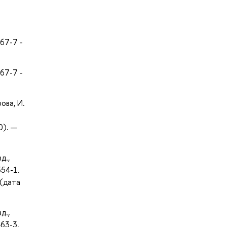
67-7 -
67-7 -
ова, И.
:
0). —
д.,
554-1.
 (дата
д.,
63-3.