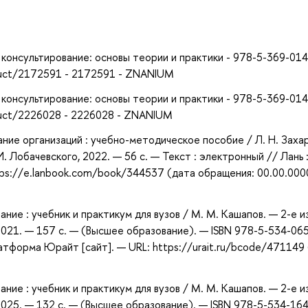
а
 консультирование: основы теории и практики - 978-5-369-014
oduct/2172591 - 2172591 - ZNANIUM
 консультирование: основы теории и практики - 978-5-369-014
oduct/2226028 - 2226028 - ZNANIUM
ание организаций : учебно-методическое пособие / Л. Н. Захар
. Лобачевского, 2022. — 56 с. — Текст : электронный // Лань 
ps://e.lanbook.com/book/344537 (дата обращения: 00.00.000
ие : учебник и практикум для вузов / М. М. Кашапов. — 2-е из
2021. — 157 с. — (Высшее образование). — ISBN 978-5-534-06
атформа Юрайт [сайт]. — URL: https://urait.ru/bcode/471149
ие : учебник и практикум для вузов / М. М. Кашапов. — 2-е из
2025. — 132 с. — (Высшее образование). — ISBN 978-5-534-164