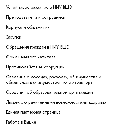
Устойчивое развитие в НИУ ВШЭ
Ол
Преподаватели и сотрудники
Пр
Корпуса и общежития
Вы
Закупки
Пр
Обращения граждан в НИУ ВШЭ
Ас
Фонд целевого капитала
До
Противодействие коррупции
Це
Сведения о доходах, расходах, об имуществе и
Би
обязательствах имущественного характера
Об
Сведения об образовательной организации
Об
Людям с ограниченными возможностями здоровья
Единая платежная страница
Работа в Вышке