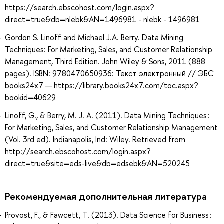
https://search.ebscohost.com/login.aspx?
direct=true&db=nlebk&AN=1496981 - nlebk - 1496981
Gordon S. Linoff and Michael J.A. Berry. Data Mining
Techniques: For Marketing, Sales, and Customer Relationship
Management, Third Edition. John Wiley & Sons, 2011 (888
pages). ISBN: 9780470650936: Текст электронный // ЭБС
books24x7 — https://library.books24x7.com/toc.aspx?
bookid=40629
Linoff, G., & Berry, M. J. A. (2011). Data Mining Techniques :
For Marketing, Sales, and Customer Relationship Management
(Vol. 3rd ed). Indianapolis, Ind: Wiley. Retrieved from
http://search.ebscohost.com/login.aspx?
direct=true&site=eds-live&db=edsebk&AN=520245
Рекомендуемая дополнительная литература
Provost, F., & Fawcett, T. (2013). Data Science for Business :