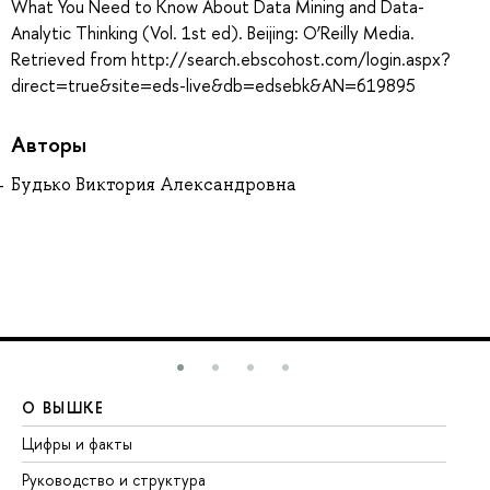
What You Need to Know About Data Mining and Data-
Analytic Thinking (Vol. 1st ed). Beijing: O’Reilly Media.
Retrieved from http://search.ebscohost.com/login.aspx?
direct=true&site=eds-live&db=edsebk&AN=619895
Авторы
Будько Виктория Александровна
О ВЫШКЕ
О
Цифры и факты
Ли
Руководство и структура
До