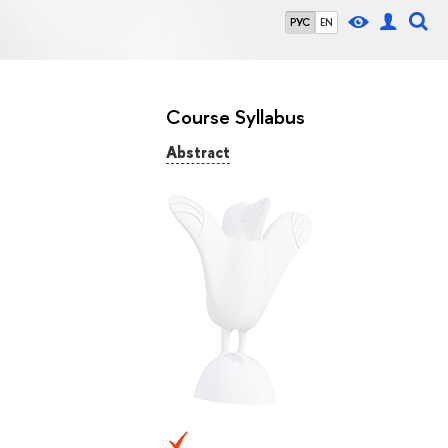
х
РУС
EN
Course Syllabus
Abstract