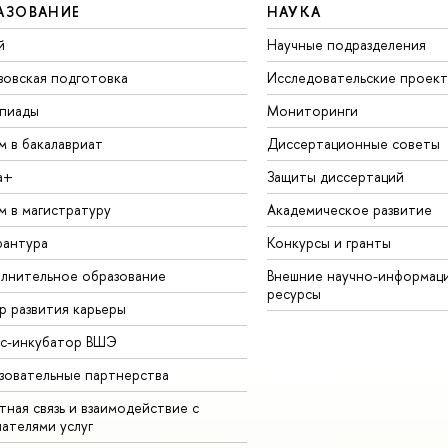
АЗОВАНИЕ
НАУКА
й
Научные подразделения
зовская подготовка
Исследовательские проек
пиады
Мониторинги
м в бакалавриат
Диссертационные советы
а+
Защиты диссертаций
м в магистратуру
Академическое развитие
рантура
Конкурсы и гранты
лнительное образование
Внешние научно-информац
ресурсы
р развития карьеры
ес-инкубатор ВШЭ
зовательные партнерства
ная связь и взаимодействие с
чателями услуг