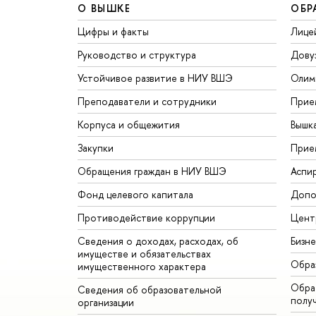
О ВЫШКЕ
ОБР
Цифры и факты
Лице
Руководство и структура
Дову
Устойчивое развитие в НИУ ВШЭ
Олим
Преподаватели и сотрудники
Прие
Корпуса и общежития
Вышк
Закупки
Прие
Обращения граждан в НИУ ВШЭ
Аспи
Фонд целевого капитала
Допо
Противодействие коррупции
Цент
Сведения о доходах, расходах, об
Бизн
имуществе и обязательствах
Обра
имущественного характера
Обрат
Сведения об образовательной
полу
организации