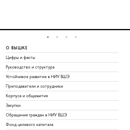
О ВЫШКЕ
О
Цифры и факты
Ли
Руководство и структура
До
Устойчивое развитие в НИУ ВШЭ
Ол
Преподаватели и сотрудники
Пр
Корпуса и общежития
Вы
Закупки
Пр
Обращения граждан в НИУ ВШЭ
Ас
Фонд целевого капитала
До