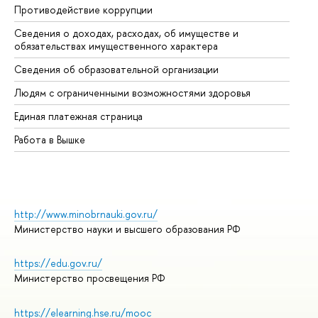
Противодействие коррупции
Це
Сведения о доходах, расходах, об имуществе и
Би
обязательствах имущественного характера
Об
Сведения об образовательной организации
Об
Людям с ограниченными возможностями здоровья
Единая платежная страница
Работа в Вышке
http://www.minobrnauki.gov.ru/
Министерство науки и высшего образования РФ
https://edu.gov.ru/
Министерство просвещения РФ
https://elearning.hse.ru/mooc