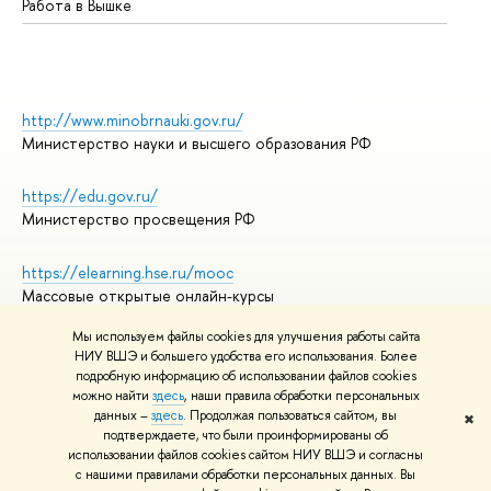
Работа в Вышке
http://www.minobrnauki.gov.ru/
Министерство науки и высшего образования РФ
https://edu.gov.ru/
Министерство просвещения РФ
https://elearning.hse.ru/mooc
Массовые открытые онлайн-курсы
Мы используем файлы cookies для улучшения работы сайта
НИУ ВШЭ и большего удобства его использования. Более
подробную информацию об использовании файлов cookies
© НИУ ВШЭ 1993–2026
Адреса и контакты
можно найти
здесь
, наши правила обработки персональных
Условия использования материалов
данных –
здесь
. Продолжая пользоваться сайтом, вы
✖
подтверждаете, что были проинформированы об
Политика конфиденциальности
использовании файлов cookies сайтом НИУ ВШЭ и согласны
Правила применения рекомендательных технологий в НИУ ВШЭ
с нашими правилами обработки персональных данных. Вы