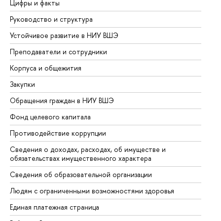
Цифры и факты
Ли
Руководство и структура
До
Устойчивое развитие в НИУ ВШЭ
Ол
Преподаватели и сотрудники
Пр
Корпуса и общежития
Вы
Закупки
Пр
Обращения граждан в НИУ ВШЭ
Ас
Фонд целевого капитала
До
Противодействие коррупции
Це
Сведения о доходах, расходах, об имуществе и
Би
обязательствах имущественного характера
Об
Сведения об образовательной организации
Об
Людям с ограниченными возможностями здоровья
Единая платежная страница