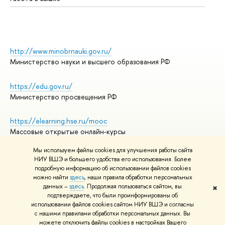
http://www.minobrnauki.gov.ru/
Министерство науки и высшего образования РФ
https://edu.gov.ru/
Министерство просвещения РФ
https://elearning.hse.ru/mooc
Массовые открытые онлайн-курсы
Мы используем файлы cookies для улучшения работы сайта
НИУ ВШЭ и большего удобства его использования. Более
подробную информацию об использовании файлов cookies
© НИУ ВШЭ 1993–2026
Адреса и контакты
можно найти
здесь
, наши правила обработки персональных
Условия использования материалов
данных –
здесь
. Продолжая пользоваться сайтом, вы
✖
подтверждаете, что были проинформированы об
Политика конфиденциальности
использовании файлов cookies сайтом НИУ ВШЭ и согласны
Правила применения рекомендательных технологий в НИУ ВШЭ
с нашими правилами обработки персональных данных. Вы
Карта сайта
можете отключить файлы cookies в настройках Вашего