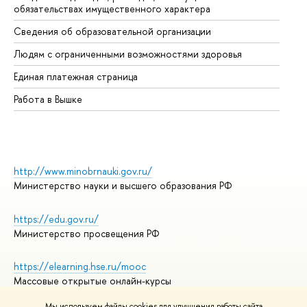
обязательствах имущественного характера
Об
Сведения об образовательной организации
Об
Людям с ограниченными возможностями здоровья
Единая платежная страница
Работа в Вышке
http://www.minobrnauki.gov.ru/
Министерство науки и высшего образования РФ
https://edu.gov.ru/
Министерство просвещения РФ
https://elearning.hse.ru/mooc
Массовые открытые онлайн-курсы
Мы используем файлы cookies для улучшения работы сайта