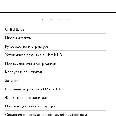
О ВЫШКЕ
О
Цифры и факты
Ли
Руководство и структура
До
Устойчивое развитие в НИУ ВШЭ
Ол
Преподаватели и сотрудники
Пр
Корпуса и общежития
Вы
Закупки
Пр
Обращения граждан в НИУ ВШЭ
Ас
Фонд целевого капитала
До
Противодействие коррупции
Це
Сведения о доходах, расходах, об имуществе и
Би